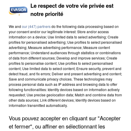
Le respect de votre vie privée est
notre priorité
L’UN DES FONDATEURS SUPPOSÉS DE LA DZ
MAFIA INTERPELLÉ EN ALGÉRIE
We and
our (447) partners
do the following data processing based on
your consent and/or our legitimate interest: Store and/or access
information on a device; Use limited data to select advertising; Create
profiles for personalised advertising; Use profiles to select personalised
advertising; Measure advertising performance; Measure content
performance; Understand audiences through statistics or combinations
of data from different sources; Develop and improve services; Create
profiles to personalise content; Use profiles to select personalised
content; Use limited data to select content; Ensure security, prevent and
detect fraud, and fix errors; Deliver and present advertising and content;
Save and communicate privacy choices. These technologies may
process personal data such as IP address and browsing data to offer
following functionalities: Identify devices based on information actively
requested; Use precise geolocation data; Match and combine data from
other data sources; Link different devices; Identify devices based on
information transmitted automatically.
Vous pouvez accepter en cliquant sur "Accepter
et fermer", ou affiner en sélectionnant les