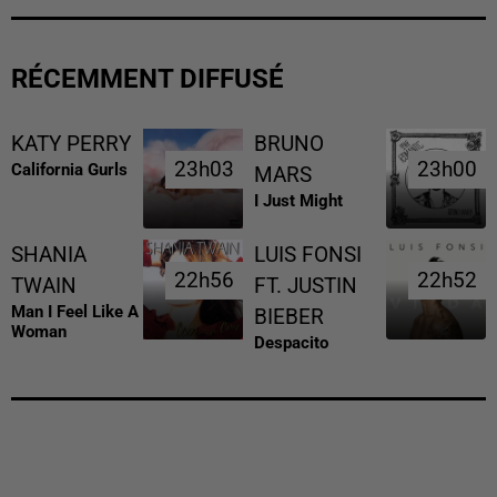
RÉCEMMENT DIFFUSÉ
KATY PERRY
BRUNO
23h03
23h03
23h00
23h00
California Gurls
MARS
I Just Might
SHANIA
LUIS FONSI
22h56
22h56
22h52
22h52
TWAIN
FT. JUSTIN
Man I Feel Like A
BIEBER
Woman
Despacito