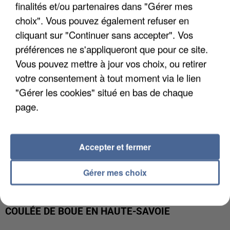
UN SECOND CADRE DE LA DZ MAFIA
finalités et/ou partenaires dans "Gérer mes
INTERPELLÉ EN ALGÉRIE
choix". Vous pouvez également refuser en
cliquant sur "Continuer sans accepter". Vos
préférences ne s'appliqueront que pour ce site.
Vous pouvez mettre à jour vos choix, ou retirer
votre consentement à tout moment via le lien
"Gérer les cookies" situé en bas de chaque
page.
Accepter et fermer
Gérer mes choix
UNE TOURISTE DE L’OISE EMPORTÉE PAR UNE
COULÉE DE BOUE EN HAUTE-SAVOIE