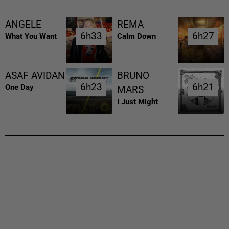
ANGELE
REMA
6h33
6h33
6h27
6h27
What You Want
Calm Down
ASAF AVIDAN
BRUNO
6h23
6h23
6h21
6h21
One Day
MARS
I Just Might