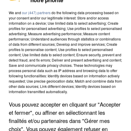
DE SOLIDARITÉ AVEC LES...
We and
our (447) partners
do the following data processing based on
your consent and/or our legitimate interest: Store and/or access
information on a device; Use limited data to select advertising; Create
profiles for personalised advertising; Use profiles to select personalised
advertising; Measure advertising performance; Measure content
performance; Understand audiences through statistics or combinations
of data from different sources; Develop and improve services; Create
profiles to personalise content; Use profiles to select personalised
content; Use limited data to select content; Ensure security, prevent and
detect fraud, and fix errors; Deliver and present advertising and content;
Save and communicate privacy choices. These technologies may
process personal data such as IP address and browsing data to offer
following functionalities: Identify devices based on information actively
requested; Use precise geolocation data; Match and combine data from
other data sources; Link different devices; Identify devices based on
information transmitted automatically.
Vous pouvez accepter en cliquant sur "Accepter
APRÈS TOUTES CES CANICULES, LES REFUGES
et fermer", ou affiner en sélectionnant les
DE FAUNE SAUVAGE SONT...
finalités et/ou partenaires dans "Gérer mes
choix". Vous pouvez également refuser en