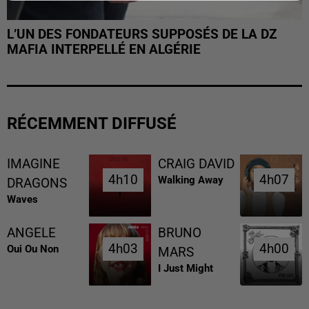
L’UN DES FONDATEURS SUPPOSÉS DE LA DZ
MAFIA INTERPELLÉ EN ALGÉRIE
RÉCEMMENT DIFFUSÉ
IMAGINE
CRAIG DAVID
4h10
4h10
4h07
4h07
Walking Away
DRAGONS
Waves
ANGELE
BRUNO
4h03
4h03
4h00
4h00
Oui Ou Non
MARS
I Just Might