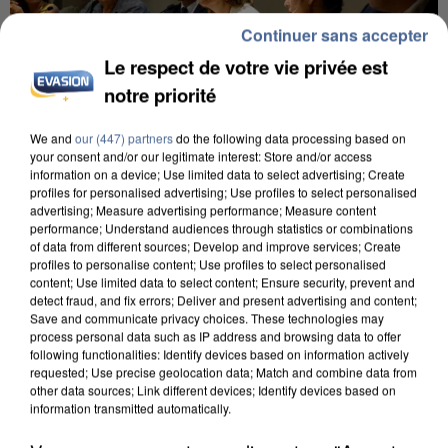
Continuer sans accepter
Le respect de votre vie privée est
notre priorité
We and
our (447) partners
do the following data processing based on
your consent and/or our legitimate interest: Store and/or access
information on a device; Use limited data to select advertising; Create
INCENDIES : L’ÎLE-DE-FRANCE LANCE UN ÉLAN
profiles for personalised advertising; Use profiles to select personalised
DE SOLIDARITÉ AVEC LES...
advertising; Measure advertising performance; Measure content
performance; Understand audiences through statistics or combinations
of data from different sources; Develop and improve services; Create
profiles to personalise content; Use profiles to select personalised
content; Use limited data to select content; Ensure security, prevent and
detect fraud, and fix errors; Deliver and present advertising and content;
Save and communicate privacy choices. These technologies may
process personal data such as IP address and browsing data to offer
following functionalities: Identify devices based on information actively
requested; Use precise geolocation data; Match and combine data from
other data sources; Link different devices; Identify devices based on
information transmitted automatically.