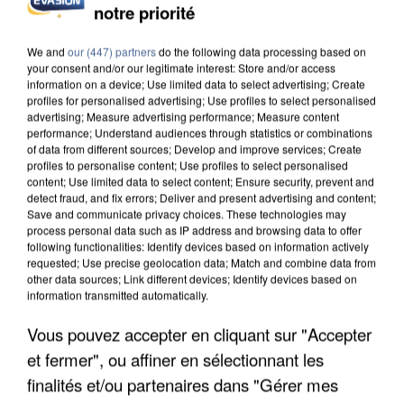
INCENDIES : L’ÎLE-DE-FRANCE LANCE UN ÉLAN
notre priorité
DE SOLIDARITÉ AVEC LES...
We and
our (447) partners
do the following data processing based on
your consent and/or our legitimate interest: Store and/or access
information on a device; Use limited data to select advertising; Create
profiles for personalised advertising; Use profiles to select personalised
advertising; Measure advertising performance; Measure content
performance; Understand audiences through statistics or combinations
of data from different sources; Develop and improve services; Create
profiles to personalise content; Use profiles to select personalised
content; Use limited data to select content; Ensure security, prevent and
detect fraud, and fix errors; Deliver and present advertising and content;
Save and communicate privacy choices. These technologies may
process personal data such as IP address and browsing data to offer
following functionalities: Identify devices based on information actively
requested; Use precise geolocation data; Match and combine data from
other data sources; Link different devices; Identify devices based on
information transmitted automatically.
Vous pouvez accepter en cliquant sur "Accepter
APRÈS TOUTES CES CANICULES, LES REFUGES
et fermer", ou affiner en sélectionnant les
DE FAUNE SAUVAGE SONT...
finalités et/ou partenaires dans "Gérer mes