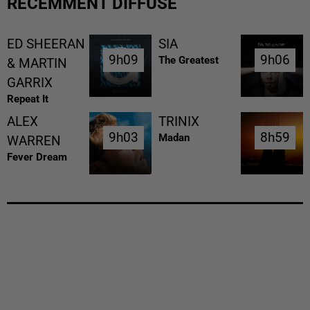
RÉCEMMENT DIFFUSÉ
ED SHEERAN
SIA
9h09
9h09
9h06
9h06
The Greatest
& MARTIN
GARRIX
Repeat It
ALEX
TRINIX
9h03
9h03
8h59
8h59
Madan
WARREN
Fever Dream