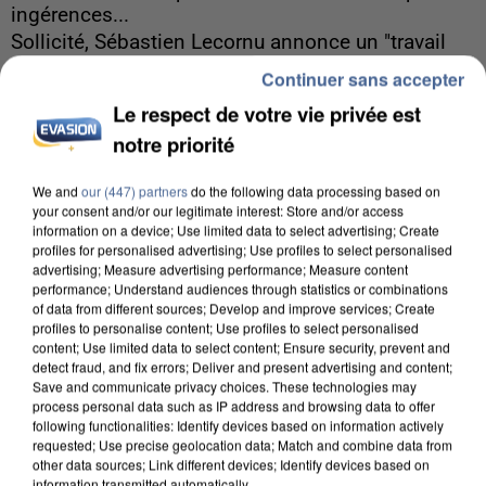
ingérences...
Sollicité, Sébastien Lecornu annonce un "travail
commun" avec les partis à la rentrée.
Continuer sans accepter
Le respect de votre vie privée est
notre priorité
We and
our (447) partners
do the following data processing based on
your consent and/or our legitimate interest: Store and/or access
information on a device; Use limited data to select advertising; Create
profiles for personalised advertising; Use profiles to select personalised
advertising; Measure advertising performance; Measure content
performance; Understand audiences through statistics or combinations
of data from different sources; Develop and improve services; Create
profiles to personalise content; Use profiles to select personalised
content; Use limited data to select content; Ensure security, prevent and
detect fraud, and fix errors; Deliver and present advertising and content;
Save and communicate privacy choices. These technologies may
process personal data such as IP address and browsing data to offer
following functionalities: Identify devices based on information actively
requested; Use precise geolocation data; Match and combine data from
other data sources; Link different devices; Identify devices based on
7h56
information transmitted automatically.