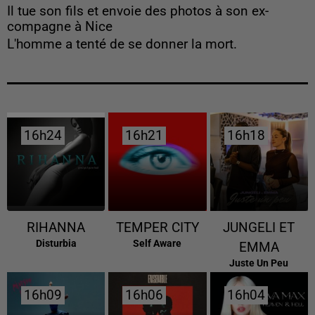
Il tue son fils et envoie des photos à son ex-
compagne à Nice
L'homme a tenté de se donner la mort.
16h24
16h24
16h21
16h21
16h18
16h18
RIHANNA
TEMPER CITY
JUNGELI ET
Disturbia
Self Aware
EMMA
Juste Un Peu
16h09
16h09
16h06
16h06
16h04
16h04