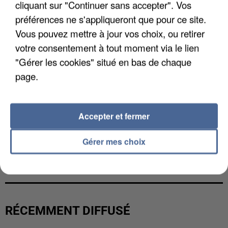
cliquant sur "Continuer sans accepter". Vos
préférences ne s'appliqueront que pour ce site.
Vous pouvez mettre à jour vos choix, ou retirer
votre consentement à tout moment via le lien
"Gérer les cookies" situé en bas de chaque
page.
Accepter et fermer
Gérer mes choix
L’UN DES FONDATEURS SUPPOSÉS DE LA DZ
MAFIA INTERPELLÉ EN ALGÉRIE
RÉCEMMENT DIFFUSÉ