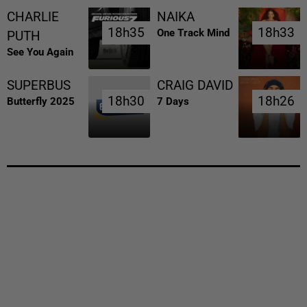
CHARLIE
NAIKA
18h35
18h35
18h33
18h33
One Track Mind
PUTH
See You Again
SUPERBUS
CRAIG DAVID
18h30
18h30
18h26
18h26
Butterfly 2025
7 Days