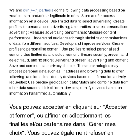
We and
our (447) partners
do the following data processing based on
your consent and/or our legitimate interest: Store and/or access
information on a device; Use limited data to select advertising; Create
profiles for personalised advertising; Use profiles to select personalised
advertising; Measure advertising performance; Measure content
performance; Understand audiences through statistics or combinations
of data from different sources; Develop and improve services; Create
profiles to personalise content; Use profiles to select personalised
content; Use limited data to select content; Ensure security, prevent and
detect fraud, and fix errors; Deliver and present advertising and content;
Save and communicate privacy choices. These technologies may
process personal data such as IP address and browsing data to offer
following functionalities: Identify devices based on information actively
requested; Use precise geolocation data; Match and combine data from
other data sources; Link different devices; Identify devices based on
information transmitted automatically.
Vous pouvez accepter en cliquant sur "Accepter
APRÈS TOUTES CES CANICULES, LES REFUGES
DE FAUNE SAUVAGE SONT...
et fermer", ou affiner en sélectionnant les
finalités et/ou partenaires dans "Gérer mes
choix". Vous pouvez également refuser en