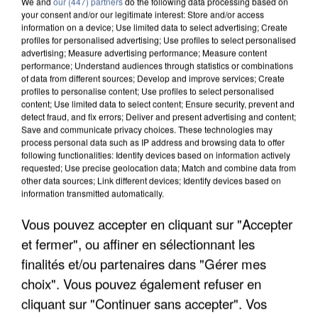
We and
our (447) partners
do the following data processing based on
your consent and/or our legitimate interest: Store and/or access
information on a device; Use limited data to select advertising; Create
profiles for personalised advertising; Use profiles to select personalised
advertising; Measure advertising performance; Measure content
performance; Understand audiences through statistics or combinations
of data from different sources; Develop and improve services; Create
profiles to personalise content; Use profiles to select personalised
content; Use limited data to select content; Ensure security, prevent and
detect fraud, and fix errors; Deliver and present advertising and content;
Save and communicate privacy choices. These technologies may
process personal data such as IP address and browsing data to offer
following functionalities: Identify devices based on information actively
requested; Use precise geolocation data; Match and combine data from
other data sources; Link different devices; Identify devices based on
information transmitted automatically.
UN SECOND CADRE DE LA DZ MAFIA
INTERPELLÉ EN ALGÉRIE
Vous pouvez accepter en cliquant sur "Accepter
et fermer", ou affiner en sélectionnant les
finalités et/ou partenaires dans "Gérer mes
choix". Vous pouvez également refuser en
cliquant sur "Continuer sans accepter". Vos