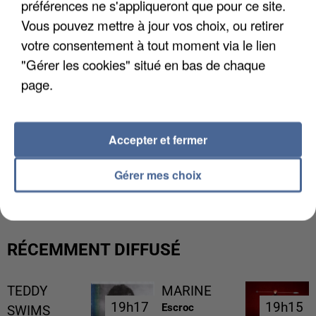
préférences ne s'appliqueront que pour ce site.
Vous pouvez mettre à jour vos choix, ou retirer
votre consentement à tout moment via le lien
"Gérer les cookies" situé en bas de chaque
page.
Accepter et fermer
UNE TOURISTE DE L’OISE EMPORTÉE PAR UNE
Gérer mes choix
COULÉE DE BOUE EN HAUTE-SAVOIE
RÉCEMMENT DIFFUSÉ
TEDDY
MARINE
19h17
19h17
19h15
19h15
Escroc
SWIMS