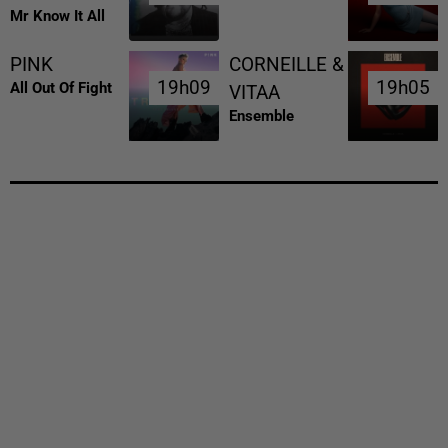
Mr Know It All
PINK
CORNEILLE &
19h09
19h09
19h05
19h05
All Out Of Fight
VITAA
Ensemble