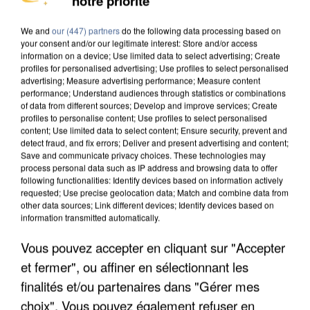
notre priorité
COULÉE DE BOUE EN HAUTE-SAVOIE
We and
our (447) partners
do the following data processing based on
your consent and/or our legitimate interest: Store and/or access
information on a device; Use limited data to select advertising; Create
profiles for personalised advertising; Use profiles to select personalised
advertising; Measure advertising performance; Measure content
performance; Understand audiences through statistics or combinations
of data from different sources; Develop and improve services; Create
profiles to personalise content; Use profiles to select personalised
content; Use limited data to select content; Ensure security, prevent and
detect fraud, and fix errors; Deliver and present advertising and content;
Save and communicate privacy choices. These technologies may
process personal data such as IP address and browsing data to offer
following functionalities: Identify devices based on information actively
requested; Use precise geolocation data; Match and combine data from
other data sources; Link different devices; Identify devices based on
information transmitted automatically.
Vous pouvez accepter en cliquant sur "Accepter
LES DONNÉES DE 300 000 CLIENTS DÉROBÉES À
et fermer", ou affiner en sélectionnant les
INTERMARCHÉ APRÈS UNE...
finalités et/ou partenaires dans "Gérer mes
choix". Vous pouvez également refuser en