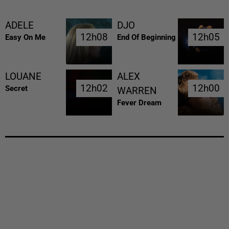
ADELE
DJO
12h08
12h08
12h05
12h05
Easy On Me
End Of Beginning
LOUANE
ALEX
12h02
12h02
12h00
12h00
Secret
WARREN
Fever Dream