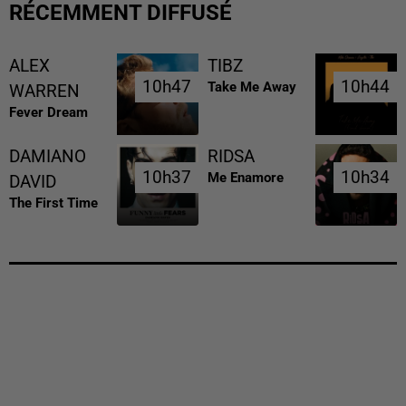
RÉCEMMENT DIFFUSÉ
ALEX
TIBZ
10h47
10h47
10h44
10h44
Take Me Away
WARREN
Fever Dream
DAMIANO
RIDSA
10h37
10h37
10h34
10h34
Me Enamore
DAVID
The First Time