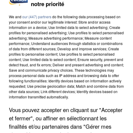
notre priorité
UN SECOND CADRE DE LA DZ MAFIA
INTERPELLÉ EN ALGÉRIE
We and
our (447) partners
do the following data processing based on
your consent and/or our legitimate interest: Store and/or access
information on a device; Use limited data to select advertising; Create
profiles for personalised advertising; Use profiles to select personalised
advertising; Measure advertising performance; Measure content
performance; Understand audiences through statistics or combinations
of data from different sources; Develop and improve services; Create
profiles to personalise content; Use profiles to select personalised
content; Use limited data to select content; Ensure security, prevent and
detect fraud, and fix errors; Deliver and present advertising and content;
Save and communicate privacy choices. These technologies may
process personal data such as IP address and browsing data to offer
following functionalities: Identify devices based on information actively
requested; Use precise geolocation data; Match and combine data from
other data sources; Link different devices; Identify devices based on
information transmitted automatically.
Vous pouvez accepter en cliquant sur "Accepter
et fermer", ou affiner en sélectionnant les
UNE TOURISTE DE L’OISE EMPORTÉE PAR UNE
COULÉE DE BOUE EN HAUTE-SAVOIE
finalités et/ou partenaires dans "Gérer mes