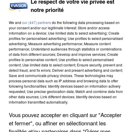
Le respect de votre vie privée est
notre priorité
INCENDIES : L’ÎLE-DE-FRANCE LANCE UN ÉLAN
DE SOLIDARITÉ AVEC LES...
We and
our (447) partners
do the following data processing based on
your consent and/or our legitimate interest: Store and/or access
information on a device; Use limited data to select advertising; Create
profiles for personalised advertising; Use profiles to select personalised
advertising; Measure advertising performance; Measure content
performance; Understand audiences through statistics or combinations
of data from different sources; Develop and improve services; Create
profiles to personalise content; Use profiles to select personalised
content; Use limited data to select content; Ensure security, prevent and
detect fraud, and fix errors; Deliver and present advertising and content;
Save and communicate privacy choices. These technologies may
process personal data such as IP address and browsing data to offer
following functionalities: Identify devices based on information actively
requested; Use precise geolocation data; Match and combine data from
other data sources; Link different devices; Identify devices based on
information transmitted automatically.
Vous pouvez accepter en cliquant sur "Accepter
et fermer", ou affiner en sélectionnant les
APRÈS TOUTES CES CANICULES, LES REFUGES
finalités et/ou partenaires dans "Gérer mes
DE FAUNE SAUVAGE SONT...