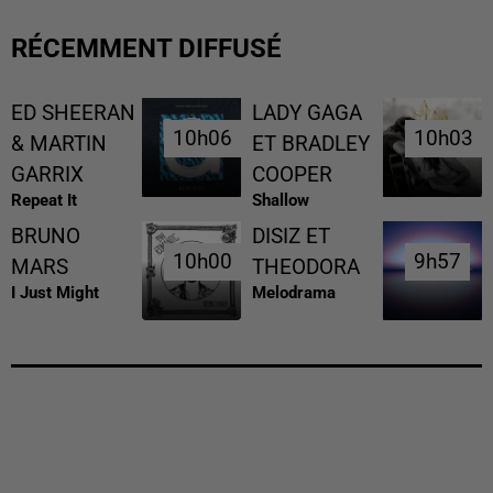
RÉCEMMENT DIFFUSÉ
ED SHEERAN
LADY GAGA
10h06
10h06
10h03
10h03
& MARTIN
ET BRADLEY
GARRIX
COOPER
Repeat It
Shallow
BRUNO
DISIZ ET
10h00
10h00
9h57
9h57
MARS
THEODORA
I Just Might
Melodrama