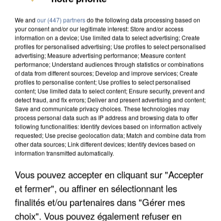
UNE TOURISTE DE L’OISE EMPORTÉE PAR UNE
COULÉE DE BOUE EN HAUTE-SAVOIE
We and
our (447) partners
do the following data processing based on
your consent and/or our legitimate interest: Store and/or access
information on a device; Use limited data to select advertising; Create
profiles for personalised advertising; Use profiles to select personalised
advertising; Measure advertising performance; Measure content
performance; Understand audiences through statistics or combinations
of data from different sources; Develop and improve services; Create
profiles to personalise content; Use profiles to select personalised
content; Use limited data to select content; Ensure security, prevent and
detect fraud, and fix errors; Deliver and present advertising and content;
Save and communicate privacy choices. These technologies may
process personal data such as IP address and browsing data to offer
following functionalities: Identify devices based on information actively
requested; Use precise geolocation data; Match and combine data from
other data sources; Link different devices; Identify devices based on
information transmitted automatically.
Vous pouvez accepter en cliquant sur "Accepter
et fermer", ou affiner en sélectionnant les
LES DONNÉES DE 300 000 CLIENTS DÉROBÉES À
finalités et/ou partenaires dans "Gérer mes
INTERMARCHÉ APRÈS UNE...
choix". Vous pouvez également refuser en