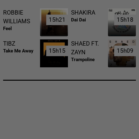
ROBBIE
SHAKIRA
15h21
15h21
15h18
15h18
Dai Dai
WILLIAMS
Feel
TIBZ
SHAED FT.
15h15
15h15
15h09
15h09
Take Me Away
ZAYN
Trampoline