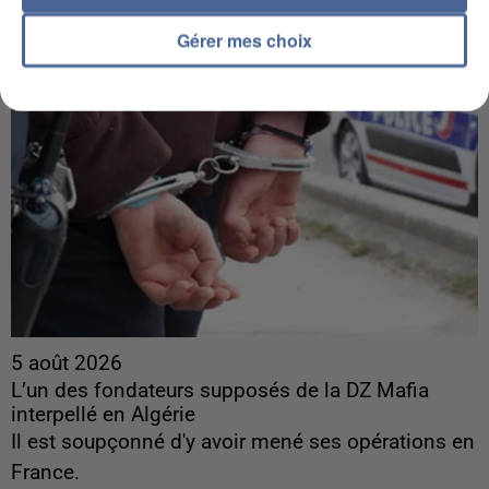
Gérer mes choix
5 août 2026
L’un des fondateurs supposés de la DZ Mafia
interpellé en Algérie
Il est soupçonné d'y avoir mené ses opérations en
France.