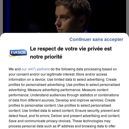
Continuer sans accepter
Le respect de votre vie privée est
notre priorité
We and
our (447) partners
do the following data processing based on
your consent and/or our legitimate interest: Store and/or access
information on a device; Use limited data to select advertising; Create
profiles for personalised advertising; Use profiles to select personalised
advertising; Measure advertising performance; Measure content
6 août 2026
performance; Understand audiences through statistics or combinations
of data from different sources; Develop and improve services; Create
Gabriel Attal et Raphaël Glucksmann visés par des
profiles to personalise content; Use profiles to select personalised
ingérences...
content; Use limited data to select content; Ensure security, prevent and
Sollicité, Sébastien Lecornu annonce un "travail
detect fraud, and fix errors; Deliver and present advertising and content;
Save and communicate privacy choices. These technologies may
commun" avec les partis à la rentrée.
process personal data such as IP address and browsing data to offer