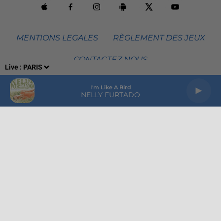
MENTIONS LEGALES
RÈGLEMENT DES JEUX
CONTACTEZ NOUS
Live :
PARIS
VOTRE PUBLICITÉ SUR EVASION
GROUPE HPI
I'm Like A Bird
NELLY FURTADO
Plan du site
Archives
2026
2025
2024
2023
2022