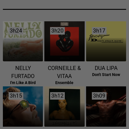
3h24
3h24
3h20
3h20
3h17
3h17
NELLY
CORNEILLE &
DUA LIPA
Don't Start Now
FURTADO
VITAA
I'm Like A Bird
Ensemble
3h15
3h15
3h12
3h12
3h09
3h09