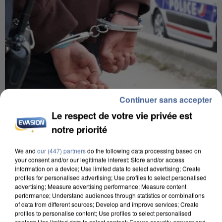
Continuer sans accepter
Le respect de votre vie privée est
8h00
notre priorité
Un second cadre de la DZ Mafia interpellé en
Algérie
We and
our (447) partners
do the following data processing based on
Un cofondateur du réseau avait été interpellé
your consent and/or our legitimate interest: Store and/or access
quelques jours plus tôt.
information on a device; Use limited data to select advertising; Create
profiles for personalised advertising; Use profiles to select personalised
advertising; Measure advertising performance; Measure content
performance; Understand audiences through statistics or combinations
of data from different sources; Develop and improve services; Create
profiles to personalise content; Use profiles to select personalised
content; Use limited data to select content; Ensure security, prevent and