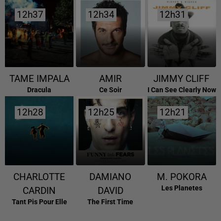
12h37
12h37
12h34
12h34
12h31
12h31
TAME IMPALA
AMIR
JIMMY CLIFF
Dracula
Ce Soir
I Can See Clearly Now
12h28
12h28
12h25
12h25
12h21
12h21
CHARLOTTE
DAMIANO
M. POKORA
Les Planetes
CARDIN
DAVID
Tant Pis Pour Elle
The First Time