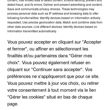
detect fraud, and fix errors; Deliver and present advertising and content;
Save and communicate privacy choices. These technologies may
process personal data such as IP address and browsing data to offer
following functionalities: Identify devices based on information actively
requested; Use precise geolocation data; Match and combine data from
other data sources; Link different devices; Identify devices based on
information transmitted automatically.
Vous pouvez accepter en cliquant sur "Accepter
et fermer", ou affiner en sélectionnant les
finalités et/ou partenaires dans "Gérer mes
choix". Vous pouvez également refuser en
6 août 2026
cliquant sur "Continuer sans accepter". Vos
Gabriel Attal et Raphaël Glucksmann visés par des
ingérences...
préférences ne s'appliqueront que pour ce site.
Sollicité, Sébastien Lecornu annonce un "travail
Vous pouvez mettre à jour vos choix, ou retirer
commun" avec les partis à la rentrée.
votre consentement à tout moment via le lien
"Gérer les cookies" situé en bas de chaque
page.