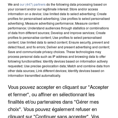
We and
our (447) partners
do the following data processing based on
your consent and/or our legitimate interest: Store and/or access
information on a device; Use limited data to select advertising; Create
profiles for personalised advertising; Use profiles to select personalised
advertising; Measure advertising performance; Measure content
performance; Understand audiences through statistics or combinations
of data from different sources; Develop and improve services; Create
profiles to personalise content; Use profiles to select personalised
content; Use limited data to select content; Ensure security, prevent and
detect fraud, and fix errors; Deliver and present advertising and content;
Save and communicate privacy choices. These technologies may
process personal data such as IP address and browsing data to offer
following functionalities: Identify devices based on information actively
requested; Use precise geolocation data; Match and combine data from
other data sources; Link different devices; Identify devices based on
APRÈS TOUTES CES CANICULES, LES REFUGES
information transmitted automatically.
DE FAUNE SAUVAGE SONT...
Vous pouvez accepter en cliquant sur "Accepter
et fermer", ou affiner en sélectionnant les
finalités et/ou partenaires dans "Gérer mes
choix". Vous pouvez également refuser en
cliquant sur "Continuer sans accepter". Vos