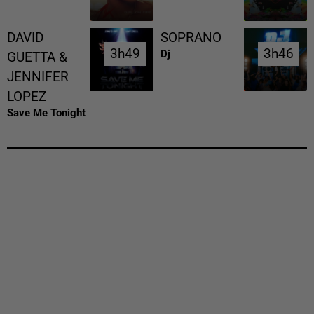
DAVID
SOPRANO
3h49
3h49
3h46
3h46
Dj
GUETTA &
JENNIFER
LOPEZ
Save Me Tonight