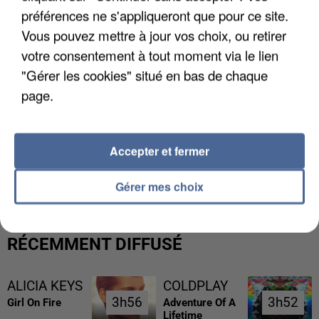
préférences ne s'appliqueront que pour ce site.
Vous pouvez mettre à jour vos choix, ou retirer
votre consentement à tout moment via le lien
"Gérer les cookies" situé en bas de chaque
page.
Accepter et fermer
L’UN DES FONDATEURS SUPPOSÉS DE LA DZ
MAFIA INTERPELLÉ EN ALGÉRIE
Gérer mes choix
RÉCEMMENT DIFFUSÉ
ALICIA KEYS
COLDPLAY
3h56
3h56
3h52
3h52
Girl On Fire
Adventure Of A
Lifetime