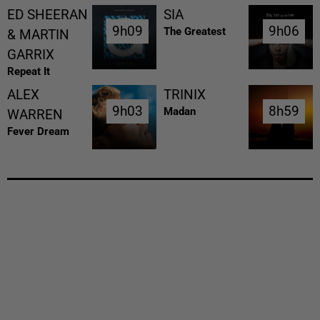
ED SHEERAN
SIA
9h09
9h09
9h06
9h06
The Greatest
& MARTIN
GARRIX
Repeat It
ALEX
TRINIX
9h03
9h03
8h59
8h59
Madan
WARREN
Fever Dream