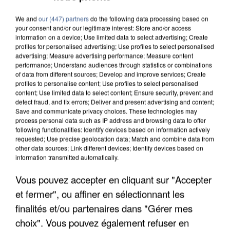
We and
our (447) partners
do the following data processing based on
your consent and/or our legitimate interest: Store and/or access
information on a device; Use limited data to select advertising; Create
profiles for personalised advertising; Use profiles to select personalised
advertising; Measure advertising performance; Measure content
performance; Understand audiences through statistics or combinations
of data from different sources; Develop and improve services; Create
profiles to personalise content; Use profiles to select personalised
content; Use limited data to select content; Ensure security, prevent and
detect fraud, and fix errors; Deliver and present advertising and content;
Save and communicate privacy choices. These technologies may
process personal data such as IP address and browsing data to offer
following functionalities: Identify devices based on information actively
requested; Use precise geolocation data; Match and combine data from
other data sources; Link different devices; Identify devices based on
information transmitted automatically.
APRÈS TOUTES CES CANICULES, LES REFUGES
Vous pouvez accepter en cliquant sur "Accepter
DE FAUNE SAUVAGE SONT...
et fermer", ou affiner en sélectionnant les
finalités et/ou partenaires dans "Gérer mes
choix". Vous pouvez également refuser en