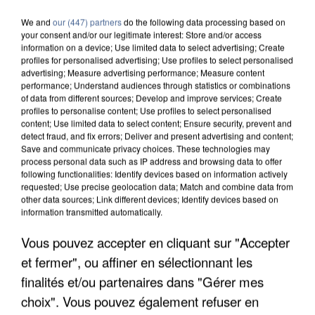
We and
our (447) partners
do the following data processing based on
your consent and/or our legitimate interest: Store and/or access
information on a device; Use limited data to select advertising; Create
profiles for personalised advertising; Use profiles to select personalised
advertising; Measure advertising performance; Measure content
performance; Understand audiences through statistics or combinations
of data from different sources; Develop and improve services; Create
5 août 2026
profiles to personalise content; Use profiles to select personalised
L’un des fondateurs supposés de la DZ Mafia
content; Use limited data to select content; Ensure security, prevent and
interpellé en Algérie
detect fraud, and fix errors; Deliver and present advertising and content;
Save and communicate privacy choices. These technologies may
Il est soupçonné d'y avoir mené ses opérations en
process personal data such as IP address and browsing data to offer
France.
following functionalities: Identify devices based on information actively
requested; Use precise geolocation data; Match and combine data from
other data sources; Link different devices; Identify devices based on
information transmitted automatically.
Vous pouvez accepter en cliquant sur "Accepter
et fermer", ou affiner en sélectionnant les
finalités et/ou partenaires dans "Gérer mes
choix". Vous pouvez également refuser en