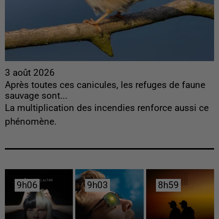
3 août 2026
Après toutes ces canicules, les refuges de faune
sauvage sont...
La multiplication des incendies renforce aussi ce
phénomène.
9h06
9h06
9h03
9h03
8h59
8h59