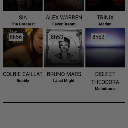
SIA
ALEX WARREN
TRINIX
The Greatest
Fever Dream
Madan
8h56
8h56
8h53
8h53
8h52
8h52
COLBIE CAILLAT
BRUNO MARS
DISIZ ET
Bubbly
I Just Might
THEODORA
Melodrama