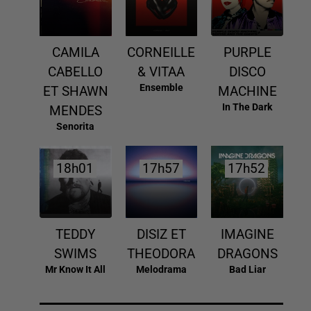
CAMILA
CORNEILLE
PURPLE
CABELLO
& VITAA
DISCO
Ensemble
ET SHAWN
MACHINE
In The Dark
MENDES
Senorita
18h01
18h01
17h57
17h57
17h52
17h52
TEDDY
DISIZ ET
IMAGINE
SWIMS
THEODORA
DRAGONS
Mr Know It All
Melodrama
Bad Liar