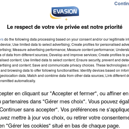
Contin
Le respect de votre vie privée est notre priorité
ers
do the following data processing based on your consent and/or our legitimate int
device; Use limited data to select advertising; Create profiles for personalised adver
vertising; Measure advertising performance; Measure content performance; Unders
ns of data from different sources; Develop and improve services; Create profiles to 
alised content; Use limited data to select content; Ensure security, prevent and detect
ertising and content; Save and communicate privacy choices. These technologies
and browsing data to offer following functionalities: Identify devices based on infor
eolocation data; Match and combine data from other data sources; Link different de
nsmitted automatically.
pter en cliquant sur "Accepter et fermer", ou affiner en
/ou partenaires dans "Gérer mes choix". Vous pouvez éga
"Continuer sans accepter". Vos préférences ne s'appliqu
uvez mettre à jour vos choix, ou retirer votre consenteme
en "Gérer les cookies" situé en bas de chaque page.