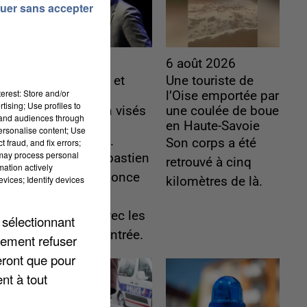
uer sans accepter
6 août 2026
6 août 2026
Gabriel Attal et
Une touriste de
erest: Store and/or
Raphaël
l’Oise emportée par
tising; Use profiles to
Glucksmann visés
une coulée de boue
tand audiences through
par des
en Haute-Savoie
personalise content; Use
ingérences...
Son corps a été
 fraud, and fix errors;
 may process personal
Sollicité, Sébastien
retrouvé à cinq
mation actively
Lecornu annonce
vices; Identify devices
kilomètres de là.
un "travail
commun" avec les
 sélectionnant
partis à la rentrée.
lement refuser
eront que pour
nt à tout