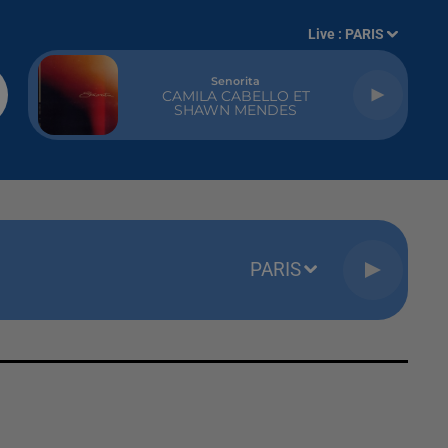
Live :
PARIS
Senorita
CAMILA CABELLO ET
SHAWN MENDES
PARIS