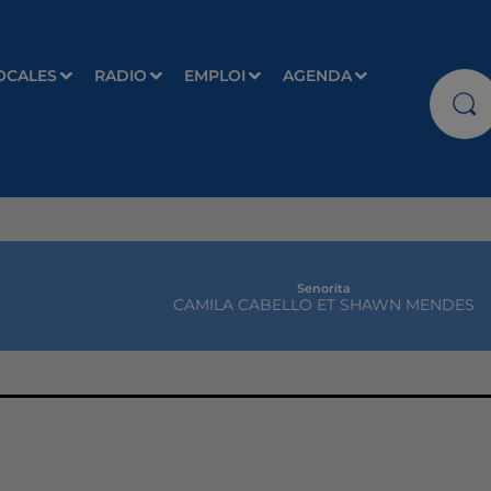
OCALES
RADIO
EMPLOI
AGENDA
Senorita
CAMILA CABELLO ET SHAWN MENDES