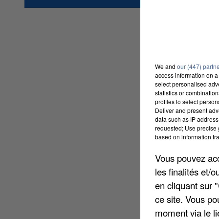
91160
Ballainvilliers
We and
our (447) partn
access information on a 
select personalised ad
statistics or combinatio
profiles to select person
Deliver and present adv
data such as IP address 
requested; Use precise g
based on information tra
Vous pouvez acce
les finalités et
en cliquant sur 
ce site. Vous po
moment via le li