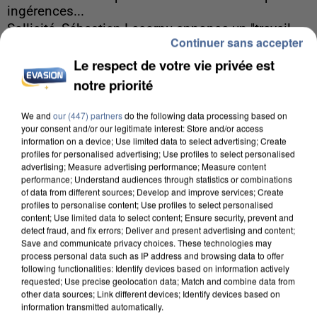
ingérences...
Sollicité, Sébastien Lecornu annonce un "travail
Continuer sans accepter
commun" avec les partis à la rentrée.
Le respect de votre vie privée est
notre priorité
We and
our (447) partners
do the following data processing based on
your consent and/or our legitimate interest: Store and/or access
information on a device; Use limited data to select advertising; Create
profiles for personalised advertising; Use profiles to select personalised
advertising; Measure advertising performance; Measure content
performance; Understand audiences through statistics or combinations
of data from different sources; Develop and improve services; Create
profiles to personalise content; Use profiles to select personalised
content; Use limited data to select content; Ensure security, prevent and
detect fraud, and fix errors; Deliver and present advertising and content;
Save and communicate privacy choices. These technologies may
process personal data such as IP address and browsing data to offer
following functionalities: Identify devices based on information actively
requested; Use precise geolocation data; Match and combine data from
other data sources; Link different devices; Identify devices based on
7h56
information transmitted automatically.