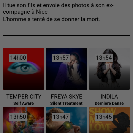
Il tue son fils et envoie des photos à son ex-
compagne à Nice
L'homme a tenté de se donner la mort.
14h00
14h00
13h57
13h57
13h54
13h54
TEMPER CITY
FREYA SKYE
INDILA
Self Aware
Silent Treatment
Derniere Danse
13h50
13h50
13h47
13h47
13h45
13h45