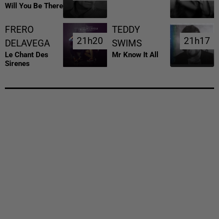
Will You Be There
FRERO
TEDDY
21h20
21h20
21h17
21h17
DELAVEGA
SWIMS
Le Chant Des
Mr Know It All
Sirenes