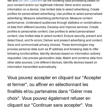
We and
our (447) partners
do the following data processing based on
your consent and/or our legitimate interest: Store and/or access
information on a device; Use limited data to select advertising; Create
profiles for personalised advertising; Use profiles to select personalised
advertising; Measure advertising performance; Measure content
performance; Understand audiences through statistics or combinations
of data from different sources; Develop and improve services; Create
profiles to personalise content; Use profiles to select personalised
content; Use limited data to select content; Ensure security, prevent and
detect fraud, and fix errors; Deliver and present advertising and content;
Save and communicate privacy choices. These technologies may
process personal data such as IP address and browsing data to offer
following functionalities: Identify devices based on information actively
requested; Use precise geolocation data; Match and combine data from
other data sources; Link different devices; Identify devices based on
information transmitted automatically.
APRÈS TOUTES CES CANICULES, LES REFUGES
DE FAUNE SAUVAGE SONT...
Vous pouvez accepter en cliquant sur "Accepter
et fermer", ou affiner en sélectionnant les
finalités et/ou partenaires dans "Gérer mes
choix". Vous pouvez également refuser en
cliquant sur "Continuer sans accepter". Vos