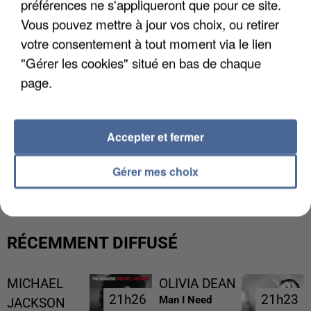
préférences ne s'appliqueront que pour ce site.
Vous pouvez mettre à jour vos choix, ou retirer
votre consentement à tout moment via le lien
"Gérer les cookies" situé en bas de chaque
page.
Accepter et fermer
L’UN DES FONDATEURS SUPPOSÉS DE LA DZ
MAFIA INTERPELLÉ EN ALGÉRIE
Gérer mes choix
RÉCEMMENT DIFFUSÉ
MICHAEL
OLIVIA DEAN
21h26
21h26
21h23
21h23
Man I Need
JACKSON