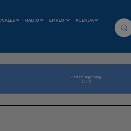
OCALES
RADIO
EMPLOI
AGENDA
End Of Beginning
DJO