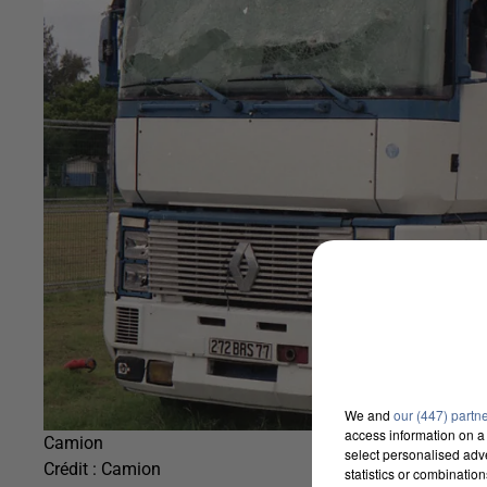
We and
our (447) partn
access information on a 
Camion
select personalised ad
Crédit :
Camion
statistics or combinatio