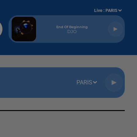
Live :
PARIS
End Of Beginning
DJO
PARIS