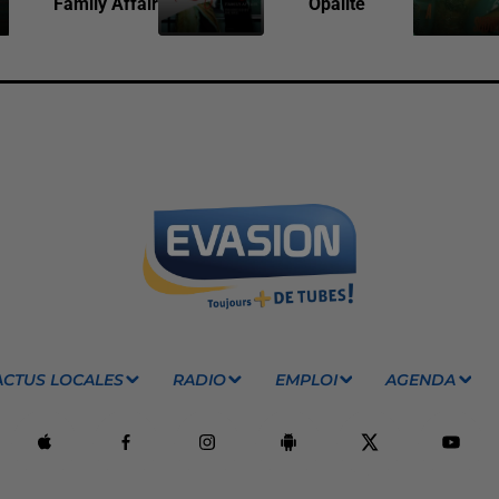
Family Affair
Opalite
ACTUS LOCALES
RADIO
EMPLOI
AGENDA