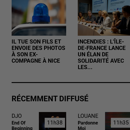
IL TUE SON FILS ET
INCENDIES : L’ÎLE-
ENVOIE DES PHOTOS
DE-FRANCE LANCE
À SON EX-
UN ÉLAN DE
COMPAGNE À NICE
SOLIDARITÉ AVEC
LES...
RÉCEMMENT DIFFUSÉ
DJO
LOUANE
11h38
11h38
11h35
11h35
End Of
Pardonne
Beginning
Moi