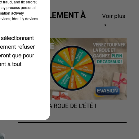
 fraud, and fix errors;
 may process personal
mation actively
ACTUELLEMENT À
Voir plus
vices; Identify devices
GAGNER
 sélectionnant
lement refuser
 «
eront que pour
nt à tout
TOURNEZ LA ROUE DE L'ÉTÉ !