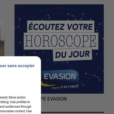
uer sans accepter
erest: Store and/or
L'HOROSCOPE EVASION
tising; Use profiles to
tand audiences through
personalise content; Use