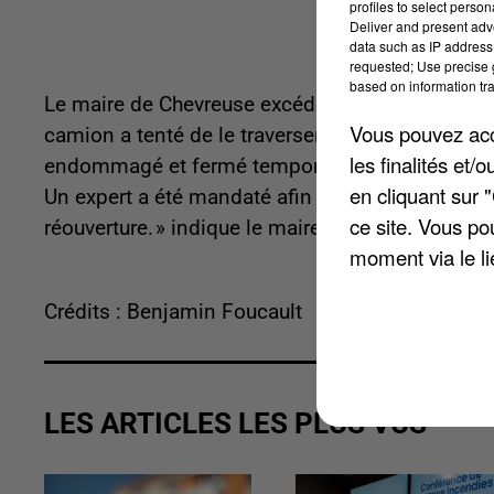
profiles to select person
Deliver and present adv
data such as IP address 
requested; Use precise g
based on information tra
Le maire de Chevreuse excédé après un nouvel in
Vous pouvez acce
camion a tenté de le traverser, ignorant les pann
les finalités et
endommagé et fermé temporairement pour des ra
en cliquant sur 
Un expert a été mandaté afin d’évaluer l’état de 
ce site. Vous po
réouverture. » indique le maire.
moment via le li
Crédits : Benjamin Foucault
LES ARTICLES LES PLUS VUS