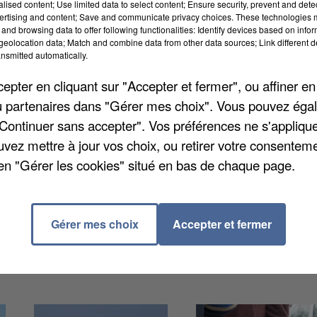
alised content; Use limited data to select content; Ensure security, prevent and detect
ertising and content; Save and communicate privacy choices. These technologies
and browsing data to offer following functionalities: Identify devices based on infor
eolocation data; Match and combine data from other data sources; Link different de
nsmitted automatically.
cident sur le pont de la rue Charles-Michels. Un
pter en cliquant sur "Accepter et fermer", ou affiner en
eaux et s’est retrouvé coincé. Le pont a été
/ou partenaires dans "Gérer mes choix". Vous pouvez éga
isons de sécurité. Une déviation est mise en place.
"Continuer sans accepter". Vos préférences ne s'appliqu
l’ouvrage et les conditions d’une éventuelle
uvez mettre à jour vos choix, ou retirer votre consenteme
en "Gérer les cookies" situé en bas de chaque page.
Gérer mes choix
Accepter et fermer