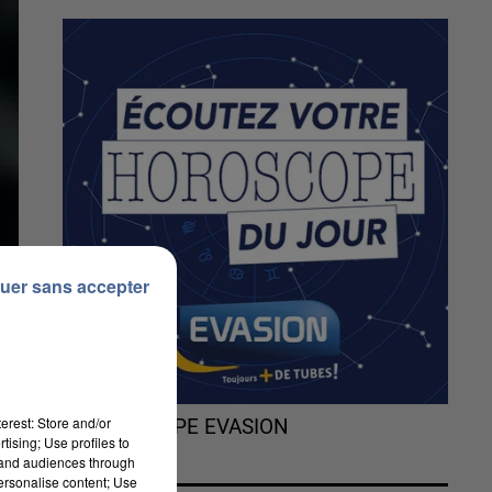
uer sans accepter
erest: Store and/or
L'HOROSCOPE EVASION
tising; Use profiles to
tand audiences through
personalise content; Use