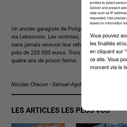
profiles to select person
Deliver and present adv
data such as IP address 
requested; Use precise g
based on information tra
Un ancien garagiste de Poligny, près de Nemours
Vous pouvez acce
via Leboncoin. Les victimes, venant de toute la
les finalités et
sans jamais recevoir leur véhicule. L'escroquerie
en cliquant sur 
près de 220 000 euros. Trois suspects ont été in
ce site. Vous po
quatre ans de prison ferme.
moment via le li
Nicolas Chacun - Samuel Agutter
LES ARTICLES LES PLUS VUS