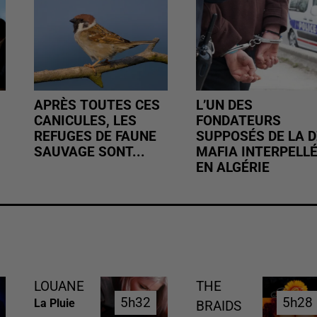
APRÈS TOUTES CES
L’UN DES
CANICULES, LES
FONDATEURS
REFUGES DE FAUNE
SUPPOSÉS DE LA D
SAUVAGE SONT...
MAFIA INTERPELL
EN ALGÉRIE
LOUANE
THE
5h32
5h32
5h28
5h28
La Pluie
BRAIDS