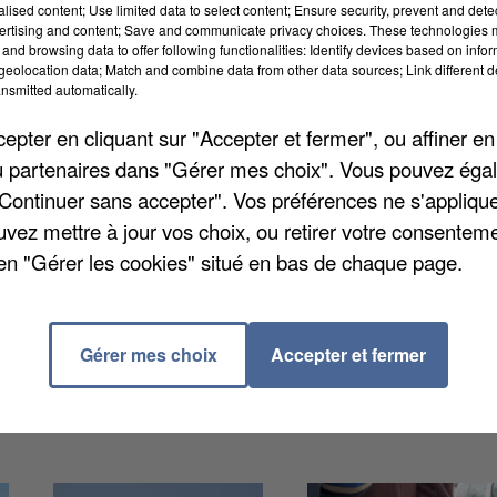
alised content; Use limited data to select content; Ensure security, prevent and detect
ertising and content; Save and communicate privacy choices. These technologies
and browsing data to offer following functionalities: Identify devices based on infor
eolocation data; Match and combine data from other data sources; Link different de
nsmitted automatically.
, a été arrêté pour avoir vendu 34 voitures imaginair
pter en cliquant sur "Accepter et fermer", ou affiner en
 France, ont versé la totalité de la somme demandée
/ou partenaires dans "Gérer mes choix". Vous pouvez éga
, qui a duré deux ans, a causé un préjudice estimé à
"Continuer sans accepter". Vos préférences ne s'appliqu
terpellés et jugés, avec des peines allant jusqu'à
uvez mettre à jour vos choix, ou retirer votre consenteme
en "Gérer les cookies" situé en bas de chaque page.
Gérer mes choix
Accepter et fermer