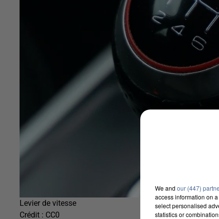
We and
our (447) partn
access information on a 
Levier de vitesse
select personalised ad
statistics or combinatio
Crédit :
CC0