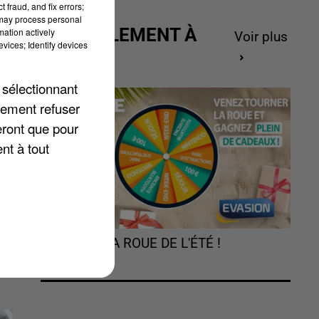
 fraud, and fix errors;
 may process personal
ACTUELLEMENT À
mation actively
Voir plus
vices; Identify devices
GAGNER
es
 sélectionnant
lement refuser
eront que pour
nt à tout
TOURNEZ LA ROUE DE L'ÉTÉ !