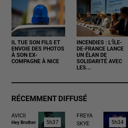
IL TUE SON FILS ET
INCENDIES : L’ÎLE-
ENVOIE DES PHOTOS
DE-FRANCE LANCE
À SON EX-
UN ÉLAN DE
COMPAGNE À NICE
SOLIDARITÉ AVEC
LES...
RÉCEMMENT DIFFUSÉ
AVICII
FREYA
5h37
5h37
5h34
5h34
Hey Brother
SKYE