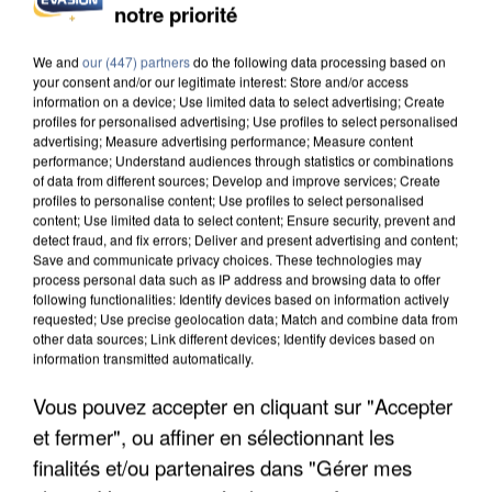
notre priorité
INCENDIES : L’ÎLE-DE-FRANCE LANCE UN ÉLAN
DE SOLIDARITÉ AVEC LES...
We and
our (447) partners
do the following data processing based on
your consent and/or our legitimate interest: Store and/or access
information on a device; Use limited data to select advertising; Create
profiles for personalised advertising; Use profiles to select personalised
advertising; Measure advertising performance; Measure content
performance; Understand audiences through statistics or combinations
of data from different sources; Develop and improve services; Create
profiles to personalise content; Use profiles to select personalised
content; Use limited data to select content; Ensure security, prevent and
detect fraud, and fix errors; Deliver and present advertising and content;
Save and communicate privacy choices. These technologies may
process personal data such as IP address and browsing data to offer
following functionalities: Identify devices based on information actively
requested; Use precise geolocation data; Match and combine data from
other data sources; Link different devices; Identify devices based on
information transmitted automatically.
Vous pouvez accepter en cliquant sur "Accepter
et fermer", ou affiner en sélectionnant les
APRÈS TOUTES CES CANICULES, LES REFUGES
DE FAUNE SAUVAGE SONT...
finalités et/ou partenaires dans "Gérer mes