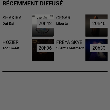
RÉCEMMENT DIFFUSÉ
SHAKIRA
CESAR
20h42
20h42
20h40
20h40
Dai Dai
Liberta
HOZIER
FREYA SKYE
20h36
20h36
20h33
20h33
Too Sweet
Silent Treatment