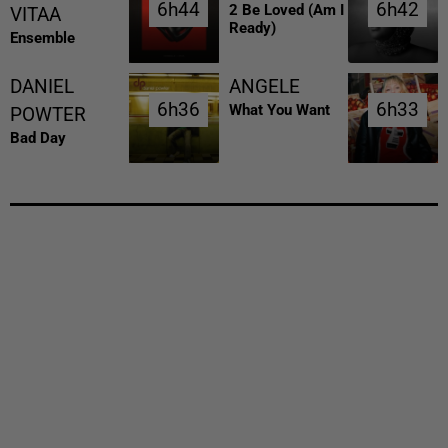
6h44
6h44
6h42
6h42
2 Be Loved (am I
VITAA
Ready)
Ensemble
DANIEL
ANGELE
6h36
6h36
6h33
6h33
What You Want
POWTER
Bad Day