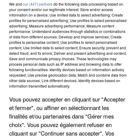
We and
our (447) partners
do the following data processing based on
your consent and/or our legitimate interest: Store and/or access
information on a device; Use limited data to select advertising; Create
profiles for personalised advertising; Use profiles to select personalised
advertising; Measure advertising performance; Measure content
performance; Understand audiences through statistics or combinations
of data from different sources; Develop and improve services; Create
profiles to personalise content; Use profiles to select personalised
content; Use limited data to select content; Ensure security, prevent and
detect fraud, and fix errors; Deliver and present advertising and content;
Save and communicate privacy choices. These technologies may
process personal data such as IP address and browsing data to offer
following functionalities: Identify devices based on information actively
requested; Use precise geolocation data; Match and combine data from
other data sources; Link different devices; Identify devices based on
information transmitted automatically.
APRÈS TOUTES CES CANICULES, LES REFUGES
Vous pouvez accepter en cliquant sur "Accepter
DE FAUNE SAUVAGE SONT...
et fermer", ou affiner en sélectionnant les
finalités et/ou partenaires dans "Gérer mes
choix". Vous pouvez également refuser en
cliquant sur "Continuer sans accepter". Vos