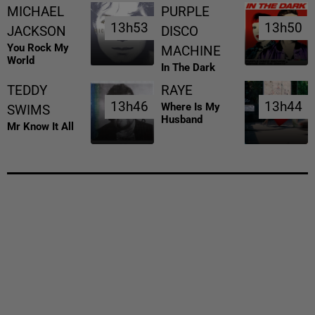
MICHAEL
PURPLE
13h53
13h53
13h50
13h50
JACKSON
DISCO
You Rock My
MACHINE
World
In The Dark
TEDDY
RAYE
13h46
13h46
13h44
13h44
Where Is My
SWIMS
Husband
Mr Know It All