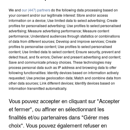
We and
our (447) partners
do the following data processing based on
your consent and/or our legitimate interest: Store and/or access
information on a device; Use limited data to select advertising; Create
profiles for personalised advertising; Use profiles to select personalised
advertising; Measure advertising performance; Measure content
performance; Understand audiences through statistics or combinations
of data from different sources; Develop and improve services; Create
profiles to personalise content; Use profiles to select personalised
content; Use limited data to select content; Ensure security, prevent and
detect fraud, and fix errors; Deliver and present advertising and content;
Save and communicate privacy choices. These technologies may
process personal data such as IP address and browsing data to offer
following functionalities: Identify devices based on information actively
requested; Use precise geolocation data; Match and combine data from
other data sources; Link different devices; Identify devices based on
information transmitted automatically.
UNE TOURISTE DE L’OISE EMPORTÉE PAR UNE
Vous pouvez accepter en cliquant sur "Accepter
COULÉE DE BOUE EN HAUTE-SAVOIE
et fermer", ou affiner en sélectionnant les
finalités et/ou partenaires dans "Gérer mes
choix". Vous pouvez également refuser en