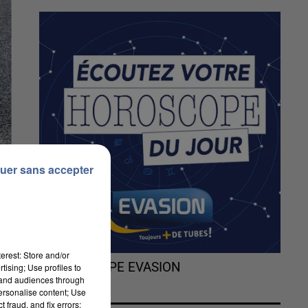
uer sans accepter
erest: Store and/or
L'HOROSCOPE EVASION
tising; Use profiles to
tand audiences through
personalise content; Use
 fraud, and fix errors;