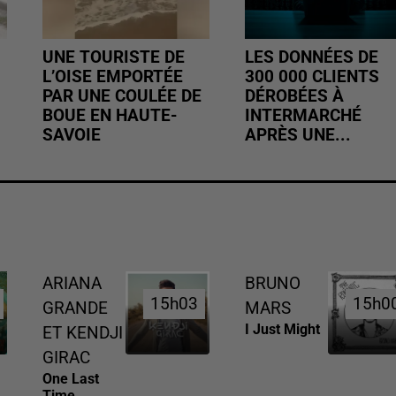
UNE TOURISTE DE
LES DONNÉES DE
L’OISE EMPORTÉE
300 000 CLIENTS
PAR UNE COULÉE DE
DÉROBÉES À
BOUE EN HAUTE-
INTERMARCHÉ
SAVOIE
APRÈS UNE...
ARIANA
BRUNO
15h03
15h03
15h0
15h0
GRANDE
MARS
I Just Might
ET KENDJI
GIRAC
One Last
Time