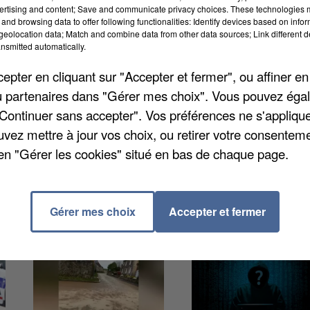
ertising and content; Save and communicate privacy choices. These technologies
and browsing data to offer following functionalities: Identify devices based on infor
eolocation data; Match and combine data from other data sources; Link different de
Auguste Bartholdi. La voie va fermer durant 3 à 4
nsmitted automatically.
e déviation va être mise en place. La circulation se
pter en cliquant sur "Accepter et fermer", ou affiner en
ux iront du square Rodin à l'Avenue Léonard de Vinc
/ou partenaires dans "Gérer mes choix". Vous pouvez éga
 Le haut de la rue Frédéric Auguste Bartholdi restera
"Continuer sans accepter". Vos préférences ne s'appliqu
uvez mettre à jour vos choix, ou retirer votre consenteme
en "Gérer les cookies" situé en bas de chaque page.
Gérer mes choix
Accepter et fermer