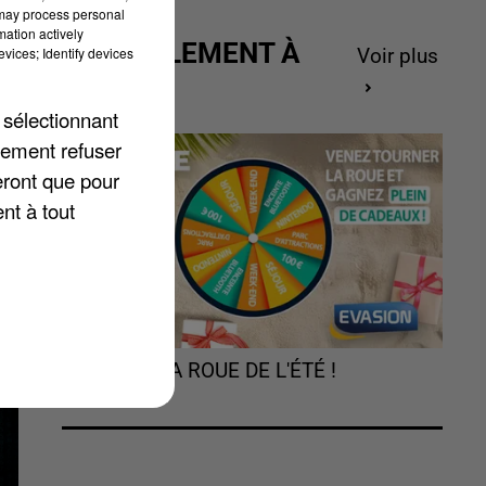
 may process personal
mation actively
ACTUELLEMENT À
vices; Identify devices
Voir plus
GAGNER
ra
 sélectionnant
i.
lement refuser
eront que pour
nt à tout
TOURNEZ LA ROUE DE L'ÉTÉ !