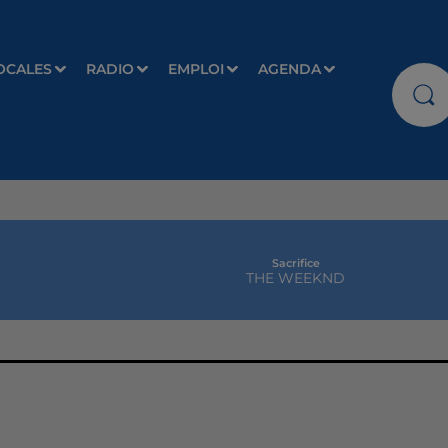
OCALES
RADIO
EMPLOI
AGENDA
Sacrifice
THE WEEKND