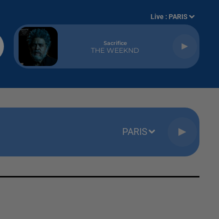
Live :
PARIS
Sacrifice
THE WEEKND
PARIS