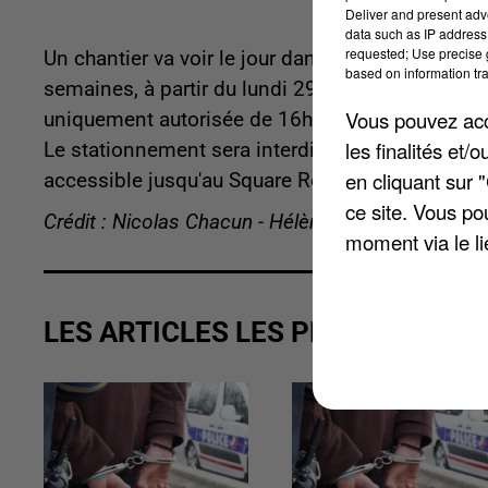
Deliver and present adv
data such as IP address 
requested; Use precise g
Un chantier va voir le jour dans la rue Frédéric 
based on information tra
semaines, à partir du lundi 29 novembre 2021. Un
Vous pouvez acce
uniquement autorisée de 16h30 à 8h30. Les trava
les finalités et
Le stationnement sera interdit sur cette portion.
en cliquant sur 
accessible jusqu'au Square Rodin.
ce site. Vous po
Crédit : Nicolas Chacun - Hélène Virat
moment via le li
LES ARTICLES LES PLUS VUS