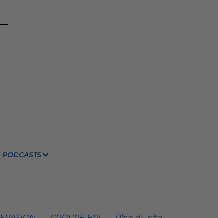
PODCASTS
 EVASION
GROUPE HPI
Plan du site