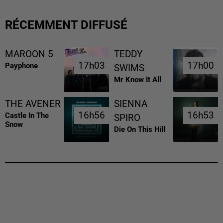
RÉCEMMENT DIFFUSÉ
MAROON 5
TEDDY
17h03
17h03
17h00
17h00
Payphone
SWIMS
Mr Know It All
THE AVENER
SIENNA
16h56
16h56
16h53
16h53
Castle In The
SPIRO
Snow
Die On This Hill