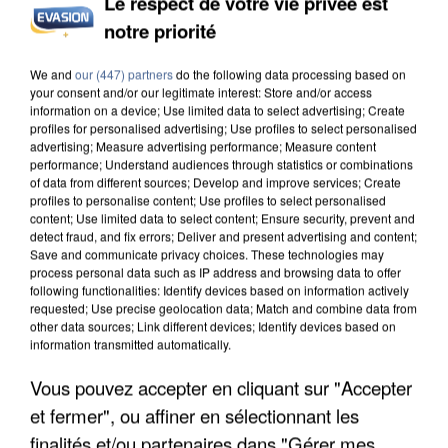
Le respect de votre vie privée est
notre priorité
L’UN DES FONDATEURS SUPPOSÉS DE LA DZ
MAFIA INTERPELLÉ EN ALGÉRIE
We and
our (447) partners
do the following data processing based on
your consent and/or our legitimate interest: Store and/or access
information on a device; Use limited data to select advertising; Create
profiles for personalised advertising; Use profiles to select personalised
advertising; Measure advertising performance; Measure content
performance; Understand audiences through statistics or combinations
of data from different sources; Develop and improve services; Create
profiles to personalise content; Use profiles to select personalised
content; Use limited data to select content; Ensure security, prevent and
detect fraud, and fix errors; Deliver and present advertising and content;
Save and communicate privacy choices. These technologies may
process personal data such as IP address and browsing data to offer
following functionalities: Identify devices based on information actively
requested; Use precise geolocation data; Match and combine data from
other data sources; Link different devices; Identify devices based on
information transmitted automatically.
Vous pouvez accepter en cliquant sur "Accepter
et fermer", ou affiner en sélectionnant les
UN SECOND CADRE DE LA DZ MAFIA
finalités et/ou partenaires dans "Gérer mes