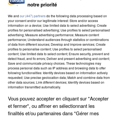
notre priorité
INCENDIES : L’ÎLE-DE-FRANCE LANCE UN ÉLAN
DE SOLIDARITÉ AVEC LES...
We and
our (447) partners
do the following data processing based on
your consent and/or our legitimate interest: Store and/or access
information on a device; Use limited data to select advertising; Create
profiles for personalised advertising; Use profiles to select personalised
advertising; Measure advertising performance; Measure content
performance; Understand audiences through statistics or combinations
of data from different sources; Develop and improve services; Create
profiles to personalise content; Use profiles to select personalised
content; Use limited data to select content; Ensure security, prevent and
detect fraud, and fix errors; Deliver and present advertising and content;
Save and communicate privacy choices. These technologies may
process personal data such as IP address and browsing data to offer
following functionalities: Identify devices based on information actively
requested; Use precise geolocation data; Match and combine data from
other data sources; Link different devices; Identify devices based on
information transmitted automatically.
Vous pouvez accepter en cliquant sur "Accepter
et fermer", ou affiner en sélectionnant les
APRÈS TOUTES CES CANICULES, LES REFUGES
DE FAUNE SAUVAGE SONT...
finalités et/ou partenaires dans "Gérer mes