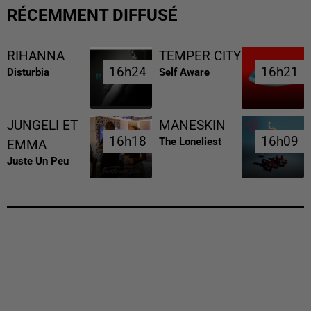
RÉCEMMENT DIFFUSÉ
RIHANNA
TEMPER CITY
16h24
16h24
16h21
16h21
Disturbia
Self Aware
JUNGELI ET
MANESKIN
16h18
16h18
16h09
16h09
The Loneliest
EMMA
Juste Un Peu