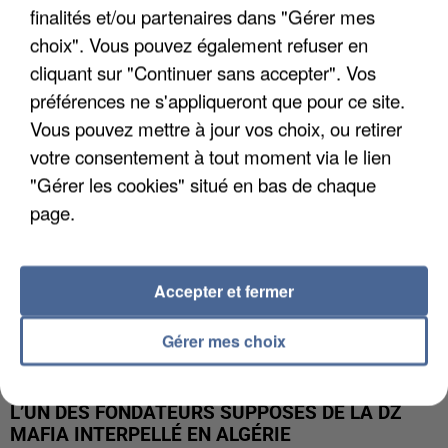
finalités et/ou partenaires dans "Gérer mes
APRÈS TOUTES CES CANICULES, LES REFUGES
choix". Vous pouvez également refuser en
DE FAUNE SAUVAGE SONT...
cliquant sur "Continuer sans accepter". Vos
préférences ne s'appliqueront que pour ce site.
Vous pouvez mettre à jour vos choix, ou retirer
votre consentement à tout moment via le lien
"Gérer les cookies" situé en bas de chaque
page.
Accepter et fermer
Gérer mes choix
L’UN DES FONDATEURS SUPPOSÉS DE LA DZ
MAFIA INTERPELLÉ EN ALGÉRIE