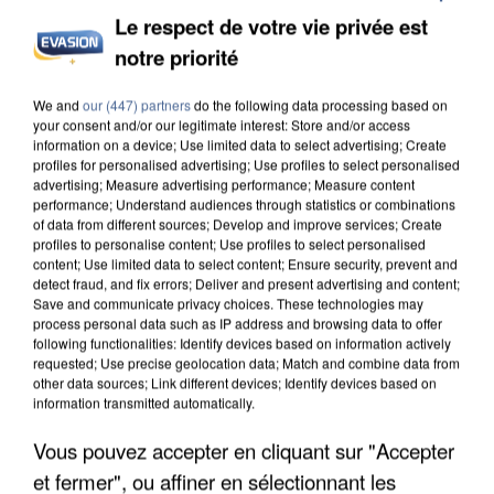
Le respect de votre vie privée est
notre priorité
INCENDIES : L’ÎLE-DE-FRANCE LANCE UN ÉLAN
We and
our (447) partners
do the following data processing based on
DE SOLIDARITÉ AVEC LES...
your consent and/or our legitimate interest: Store and/or access
information on a device; Use limited data to select advertising; Create
profiles for personalised advertising; Use profiles to select personalised
advertising; Measure advertising performance; Measure content
performance; Understand audiences through statistics or combinations
of data from different sources; Develop and improve services; Create
profiles to personalise content; Use profiles to select personalised
content; Use limited data to select content; Ensure security, prevent and
detect fraud, and fix errors; Deliver and present advertising and content;
Save and communicate privacy choices. These technologies may
process personal data such as IP address and browsing data to offer
following functionalities: Identify devices based on information actively
requested; Use precise geolocation data; Match and combine data from
other data sources; Link different devices; Identify devices based on
information transmitted automatically.
Vous pouvez accepter en cliquant sur "Accepter
et fermer", ou affiner en sélectionnant les