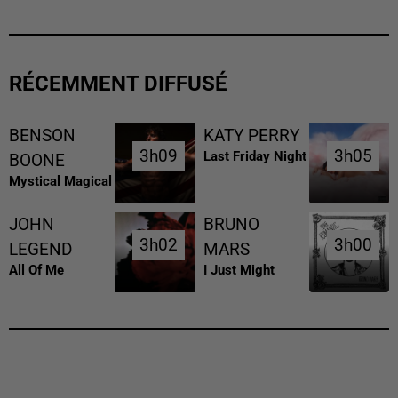
RÉCEMMENT DIFFUSÉ
BENSON
KATY PERRY
3h09
3h09
3h05
3h05
Last Friday Night
BOONE
Mystical Magical
JOHN
BRUNO
3h02
3h02
3h00
3h00
LEGEND
MARS
All Of Me
I Just Might