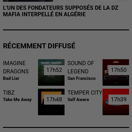
L’UN DES FONDATEURS SUPPOSÉS DE LA DZ
MAFIA INTERPELLÉ EN ALGÉRIE
RÉCEMMENT DIFFUSÉ
IMAGINE
SOUND OF
17h52
17h52
17h50
17h50
DRAGONS
LEGEND
Bad Liar
San Francisco
TIBZ
TEMPER CITY
17h48
17h48
17h39
17h39
Take Me Away
Self Aware