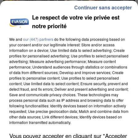
Continuer sans accepter
Le respect de votre vie privée est
notre priorité
We and
our (447) partners
do the following data processing based on
your consent and/or our legitimate interest: Store and/or access
INCENDIES : L’ÎLE-DE-FRANCE LANCE UN ÉLAN
information on a device; Use limited data to select advertising; Create
DE SOLIDARITÉ AVEC LES...
profiles for personalised advertising; Use profiles to select personalised
advertising; Measure advertising performance; Measure content
performance; Understand audiences through statistics or combinations
of data from different sources; Develop and improve services; Create
profiles to personalise content; Use profiles to select personalised
content; Use limited data to select content; Ensure security, prevent and
detect fraud, and fix errors; Deliver and present advertising and content;
Save and communicate privacy choices. These technologies may
process personal data such as IP address and browsing data to offer
following functionalities: Identify devices based on information actively
requested; Use precise geolocation data; Match and combine data from
other data sources; Link different devices; Identify devices based on
information transmitted automatically.
Vous pouvez accepter en cliquant sur "Accepter