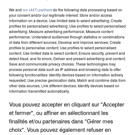
We and
our (447) partners
do the following data processing based on
your consent and/or our legitimate interest: Store and/or access
information on a device; Use limited data to select advertising; Create
profiles for personalised advertising; Use profiles to select personalised
advertising; Measure advertising performance; Measure content
performance; Understand audiences through statistics or combinations
of data from different sources; Develop and improve services; Create
profiles to personalise content; Use profiles to select personalised
content; Use limited data to select content; Ensure security, prevent and
detect fraud, and fix errors; Deliver and present advertising and content;
Save and communicate privacy choices. These technologies may
process personal data such as IP address and browsing data to offer
following functionalities: Identify devices based on information actively
requested; Use precise geolocation data; Match and combine data from
other data sources; Link different devices; Identify devices based on
information transmitted automatically.
Vous pouvez accepter en cliquant sur "Accepter
APRÈS TOUTES CES CANICULES, LES REFUGES
et fermer", ou affiner en sélectionnant les
DE FAUNE SAUVAGE SONT...
finalités et/ou partenaires dans "Gérer mes
choix". Vous pouvez également refuser en