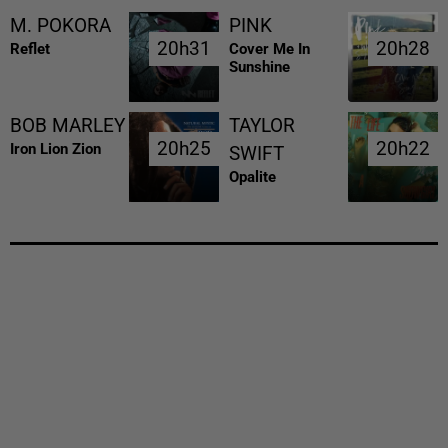
M. POKORA
PINK
20h31
20h31
20h28
20h28
Reflet
Cover Me In
Sunshine
BOB MARLEY
TAYLOR
20h25
20h25
20h22
20h22
Iron Lion Zion
SWIFT
Opalite