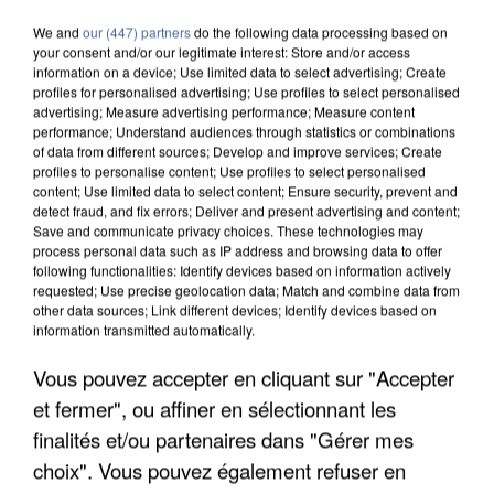
We and
our (447) partners
do the following data processing based on
your consent and/or our legitimate interest: Store and/or access
information on a device; Use limited data to select advertising; Create
profiles for personalised advertising; Use profiles to select personalised
advertising; Measure advertising performance; Measure content
performance; Understand audiences through statistics or combinations
of data from different sources; Develop and improve services; Create
profiles to personalise content; Use profiles to select personalised
content; Use limited data to select content; Ensure security, prevent and
detect fraud, and fix errors; Deliver and present advertising and content;
Save and communicate privacy choices. These technologies may
process personal data such as IP address and browsing data to offer
following functionalities: Identify devices based on information actively
requested; Use precise geolocation data; Match and combine data from
other data sources; Link different devices; Identify devices based on
information transmitted automatically.
Vous pouvez accepter en cliquant sur "Accepter
APRÈS TOUTES CES CANICULES, LES REFUGES
DE FAUNE SAUVAGE SONT...
et fermer", ou affiner en sélectionnant les
finalités et/ou partenaires dans "Gérer mes
choix". Vous pouvez également refuser en