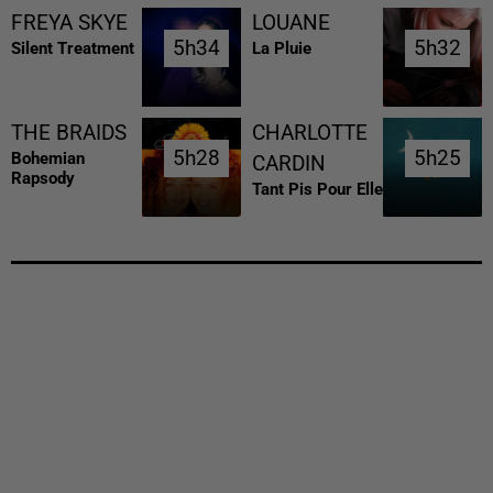
FREYA SKYE
LOUANE
5h34
5h34
5h32
5h32
Silent Treatment
La Pluie
THE BRAIDS
CHARLOTTE
5h28
5h28
5h25
5h25
Bohemian
CARDIN
Rapsody
Tant Pis Pour Elle