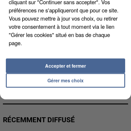
cliquant sur "Continuer sans accepter". Vos
préférences ne s'appliqueront que pour ce site.
Vous pouvez mettre à jour vos choix, ou retirer
votre consentement à tout moment via le lien
"Gérer les cookies" situé en bas de chaque
page.
Accepter et fermer
Gérer mes choix
L’UN DES FONDATEURS SUPPOSÉS DE LA DZ
MAFIA INTERPELLÉ EN ALGÉRIE
RÉCEMMENT DIFFUSÉ