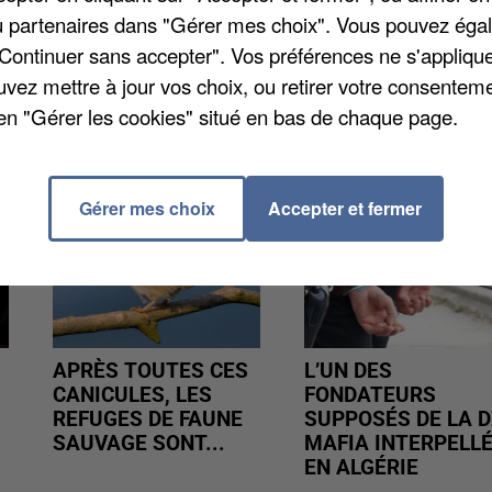
/ou partenaires dans "Gérer mes choix". Vous pouvez éga
"Continuer sans accepter". Vos préférences ne s'appliqu
uvez mettre à jour vos choix, ou retirer votre consenteme
en "Gérer les cookies" situé en bas de chaque page.
Gérer mes choix
Accepter et fermer
APRÈS TOUTES CES
L’UN DES
CANICULES, LES
FONDATEURS
REFUGES DE FAUNE
SUPPOSÉS DE LA D
SAUVAGE SONT...
MAFIA INTERPELL
EN ALGÉRIE