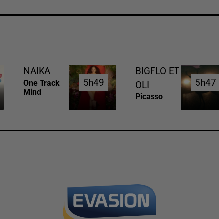
NAIKA
BIGFLO ET
5h49
5h49
5h47
5h47
One Track
OLI
Mind
Picasso