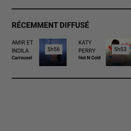
RÉCEMMENT DIFFUSÉ
AMIR ET
KATY
5h56
5h56
5h53
5h53
INDILA
PERRY
Carrousel
Hot N Cold