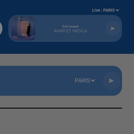
Live :
PARIS
Carrousel
AMIR ET INDILA
PARIS