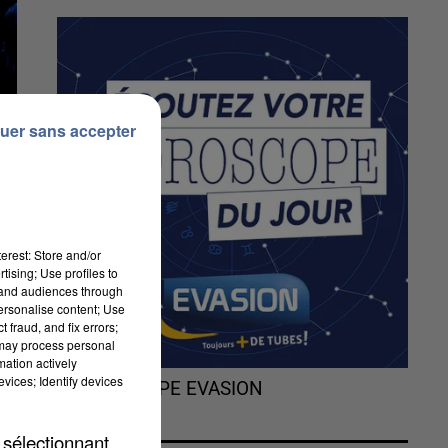
uer sans accepter
erest: Store and/or
tising; Use profiles to
tand audiences through
personalise content; Use
 fraud, and fix errors;
de
 may process personal
mation actively
vices; Identify devices
L'HOROSCOPE EVASION
 sélectionnant