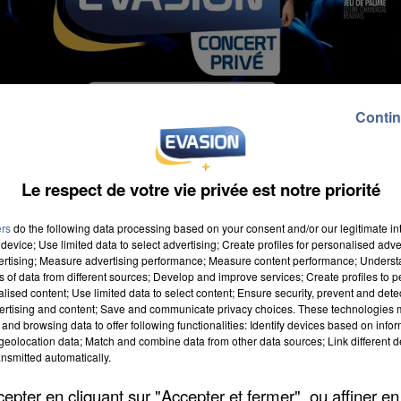
Contin
Le respect de votre vie privée est notre priorité
eptembre à 20h. Et vous pourrez applaudir, entre
ers
do the following data processing based on your consent and/or our legitimate int
device; Use limited data to select advertising; Create profiles for personalised adver
 mais aussi des artistes de la scène française qui
vertising; Measure advertising performance; Measure content performance; Unders
 Maladrerie Saint-Lazare, un lieu chargé d'histoire et
ns of data from different sources; Develop and improve services; Create profiles to 
alised content; Use limited data to select content; Ensure security, prevent and detect
, la responsable des activités jeunesse pour la ville 
ertising and content; Save and communicate privacy choices. These technologies
Evasion à Beauvais, ce sera mercredi prochain. Mais
and browsing data to offer following functionalities: Identify devices based on infor
eolocation data; Match and combine data from other data sources; Link different de
s n'avez plus que jusqu'à ce soir pour tenter de
nsmitted automatically.
ion !
pter en cliquant sur "Accepter et fermer", ou affiner en