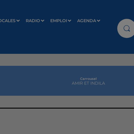
OCALES
RADIO
EMPLOI
AGENDA
Carrousel
AMIR ET INDILA