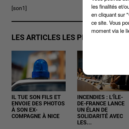
les finalités et
[son1]
en cliquant sur 
ce site. Vous po
moment via le li
LES ARTICLES LES PLUS VUS
IL TUE SON FILS ET
INCENDIES : L’ÎLE-
ENVOIE DES PHOTOS
DE-FRANCE LANCE
À SON EX-
UN ÉLAN DE
COMPAGNE À NICE
SOLIDARITÉ AVEC
LES...