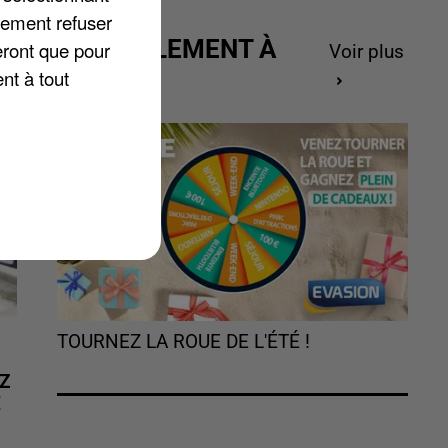
lement refuser
ACTUELLEMENT À
eront que pour
Voir plus
GAGNER
nt à tout
TOURNEZ LA ROUE DE L'ÉTÉ !
Z
É