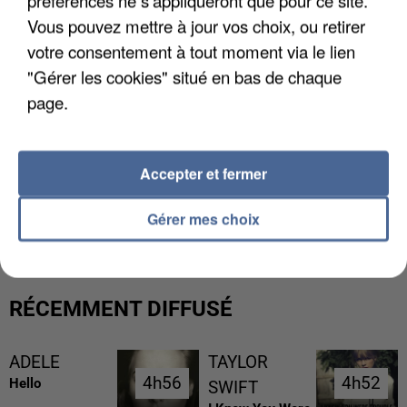
préférences ne s'appliqueront que pour ce site.
Vous pouvez mettre à jour vos choix, ou retirer
votre consentement à tout moment via le lien
"Gérer les cookies" situé en bas de chaque
page.
Accepter et fermer
L’UN DES FONDATEURS SUPPOSÉS DE LA DZ
MAFIA INTERPELLÉ EN ALGÉRIE
Gérer mes choix
RÉCEMMENT DIFFUSÉ
ADELE
TAYLOR
4h56
4h56
4h52
4h52
Hello
SWIFT