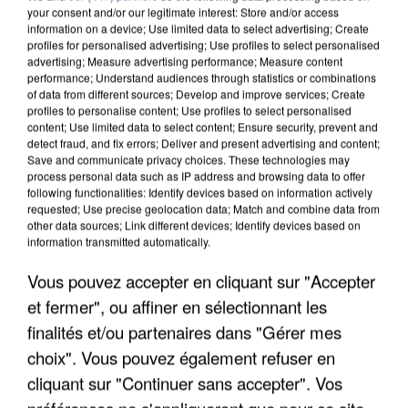
your consent and/or our legitimate interest: Store and/or access
information on a device; Use limited data to select advertising; Create
profiles for personalised advertising; Use profiles to select personalised
advertising; Measure advertising performance; Measure content
performance; Understand audiences through statistics or combinations
of data from different sources; Develop and improve services; Create
profiles to personalise content; Use profiles to select personalised
content; Use limited data to select content; Ensure security, prevent and
detect fraud, and fix errors; Deliver and present advertising and content;
Save and communicate privacy choices. These technologies may
process personal data such as IP address and browsing data to offer
following functionalities: Identify devices based on information actively
requested; Use precise geolocation data; Match and combine data from
other data sources; Link different devices; Identify devices based on
information transmitted automatically.
APRÈS TOUTES CES CANICULES, LES REFUGES
DE FAUNE SAUVAGE SONT...
Vous pouvez accepter en cliquant sur "Accepter
et fermer", ou affiner en sélectionnant les
finalités et/ou partenaires dans "Gérer mes
choix". Vous pouvez également refuser en
cliquant sur "Continuer sans accepter". Vos