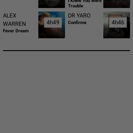
I Knew You Were
Trouble
ALEX
DR YARO
4h49
4h49
4h46
4h46
Confirme
WARREN
Fever Dream