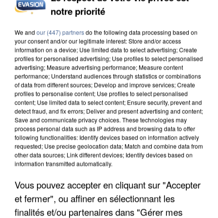
MAFIA INTERPELLÉ EN ALGÉRIE
notre priorité
We and
our (447) partners
do the following data processing based on
your consent and/or our legitimate interest: Store and/or access
information on a device; Use limited data to select advertising; Create
profiles for personalised advertising; Use profiles to select personalised
advertising; Measure advertising performance; Measure content
performance; Understand audiences through statistics or combinations
of data from different sources; Develop and improve services; Create
profiles to personalise content; Use profiles to select personalised
content; Use limited data to select content; Ensure security, prevent and
detect fraud, and fix errors; Deliver and present advertising and content;
Save and communicate privacy choices. These technologies may
process personal data such as IP address and browsing data to offer
following functionalities: Identify devices based on information actively
requested; Use precise geolocation data; Match and combine data from
other data sources; Link different devices; Identify devices based on
information transmitted automatically.
UN SECOND CADRE DE LA DZ MAFIA
Vous pouvez accepter en cliquant sur "Accepter
INTERPELLÉ EN ALGÉRIE
et fermer", ou affiner en sélectionnant les
finalités et/ou partenaires dans "Gérer mes