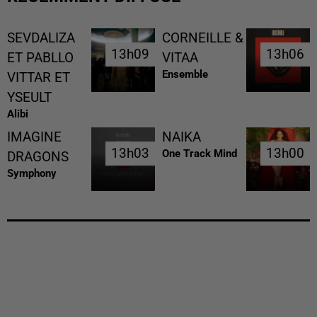
SEVDALIZA
CORNEILLE &
13h09
13h09
13h06
13h06
ET PABLLO
VITAA
Ensemble
VITTAR ET
YSEULT
Alibi
IMAGINE
NAIKA
13h03
13h03
13h00
13h00
One Track Mind
DRAGONS
Symphony