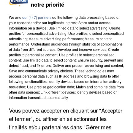
notre priorité
INCENDIES : L’ÎLE-DE-FRANCE LANCE UN ÉLAN
DE SOLIDARITÉ AVEC LES...
We and
our (447) partners
do the following data processing based on
your consent and/or our legitimate interest: Store and/or access
information on a device; Use limited data to select advertising; Create
profiles for personalised advertising; Use profiles to select personalised
advertising; Measure advertising performance; Measure content
performance; Understand audiences through statistics or combinations
of data from different sources; Develop and improve services; Create
profiles to personalise content; Use profiles to select personalised
content; Use limited data to select content; Ensure security, prevent and
detect fraud, and fix errors; Deliver and present advertising and content;
Save and communicate privacy choices. These technologies may
process personal data such as IP address and browsing data to offer
following functionalities: Identify devices based on information actively
requested; Use precise geolocation data; Match and combine data from
other data sources; Link different devices; Identify devices based on
information transmitted automatically.
Vous pouvez accepter en cliquant sur "Accepter
et fermer", ou affiner en sélectionnant les
APRÈS TOUTES CES CANICULES, LES REFUGES
DE FAUNE SAUVAGE SONT...
finalités et/ou partenaires dans "Gérer mes