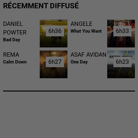
RÉCEMMENT DIFFUSÉ
DANIEL
ANGELE
6h36
6h36
6h33
6h33
What You Want
POWTER
Bad Day
REMA
ASAF AVIDAN
6h27
6h27
6h23
6h23
Calm Down
One Day