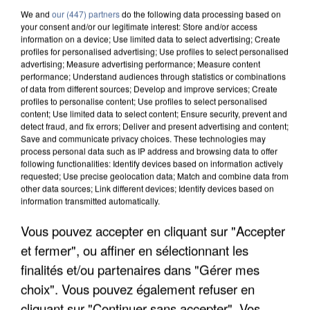
We and
our (447) partners
do the following data processing based on
your consent and/or our legitimate interest: Store and/or access
information on a device; Use limited data to select advertising; Create
profiles for personalised advertising; Use profiles to select personalised
advertising; Measure advertising performance; Measure content
performance; Understand audiences through statistics or combinations
of data from different sources; Develop and improve services; Create
profiles to personalise content; Use profiles to select personalised
content; Use limited data to select content; Ensure security, prevent and
detect fraud, and fix errors; Deliver and present advertising and content;
Save and communicate privacy choices. These technologies may
process personal data such as IP address and browsing data to offer
following functionalities: Identify devices based on information actively
requested; Use precise geolocation data; Match and combine data from
other data sources; Link different devices; Identify devices based on
information transmitted automatically.
APRÈS TOUTES CES CANICULES, LES REFUGES
Vous pouvez accepter en cliquant sur "Accepter
DE FAUNE SAUVAGE SONT...
et fermer", ou affiner en sélectionnant les
finalités et/ou partenaires dans "Gérer mes
choix". Vous pouvez également refuser en
cliquant sur "Continuer sans accepter". Vos