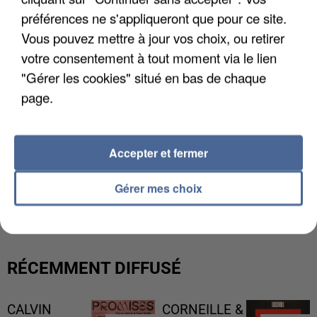
préférences ne s'appliqueront que pour ce site.
Vous pouvez mettre à jour vos choix, ou retirer
votre consentement à tout moment via le lien
"Gérer les cookies" situé en bas de chaque
page.
Accepter et fermer
L’UN DES FONDATEURS SUPPOSÉS DE LA DZ
Gérer mes choix
MAFIA INTERPELLÉ EN ALGÉRIE
RÉCEMMENT DIFFUSÉ
CALVIN
CORNEILLE &