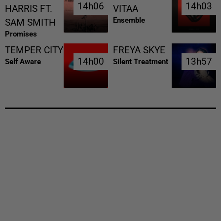
14h06
14h06
14h03
14h03
HARRIS FT.
VITAA
Ensemble
SAM SMITH
Promises
TEMPER CITY
FREYA SKYE
14h00
14h00
13h57
13h57
Self Aware
Silent Treatment