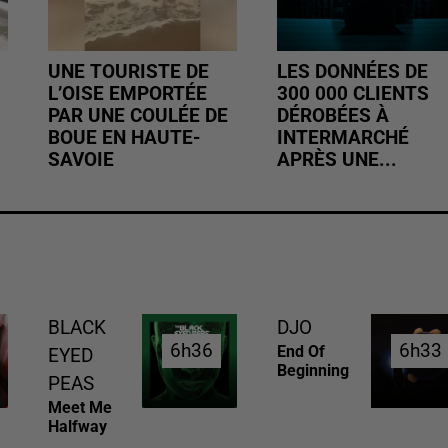
UNE TOURISTE DE
LES DONNÉES DE
L’OISE EMPORTÉE
300 000 CLIENTS
PAR UNE COULÉE DE
DÉROBÉES À
BOUE EN HAUTE-
INTERMARCHÉ
SAVOIE
APRÈS UNE...
BLACK
DJO
6h36
6h36
6h33
6h33
End Of
EYED
Beginning
PEAS
Meet Me
Halfway