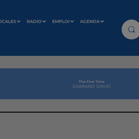
OCALES
RADIO
EMPLOI
AGENDA
The First Time
DAMIANO DAVID