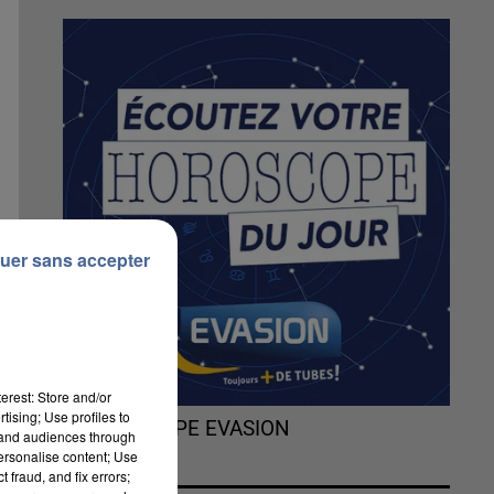
uer sans accepter
erest: Store and/or
tising; Use profiles to
L'HOROSCOPE EVASION
tand audiences through
personalise content; Use
 fraud, and fix errors;
,