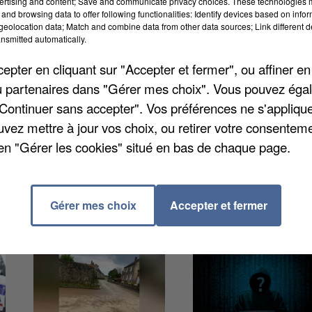
ertising and content; Save and communicate privacy choices. These technologies
and browsing data to offer following functionalities: Identify devices based on infor
rigine d’un dérangement des routes constant », ainsi
eolocation data; Match and combine data from other data sources; Link different de
ardi dernier, des membres de cet équipage ont été
nsmitted automatically.
t un coup de bombe contre le naturaliste Pierre Rigau
pter en cliquant sur "Accepter et fermer", ou affiner en
e son côté un « harcèlement » et une « mise en scène
/ou partenaires dans "Gérer mes choix". Vous pouvez éga
la chasse à courre par « nécessité écologique ».
"Continuer sans accepter". Vos préférences ne s'appliqu
uvez mettre à jour vos choix, ou retirer votre consenteme
en "Gérer les cookies" situé en bas de chaque page.
Gérer mes choix
Accepter et fermer