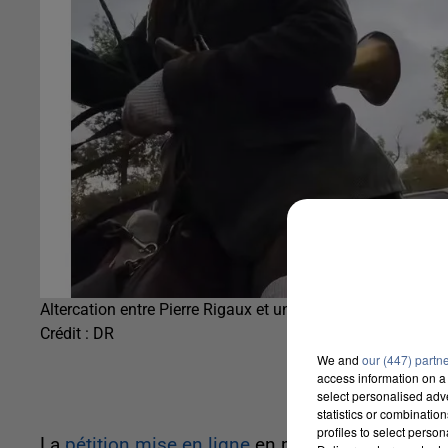
Altercation entre Pierre Rigaux et un chasseur
Crédit :
DR
We and
our (447) partn
access information on a 
select personalised ad
statistics or combinatio
profiles to select person
La
pétition mise en ligne
en milieu de semaine de