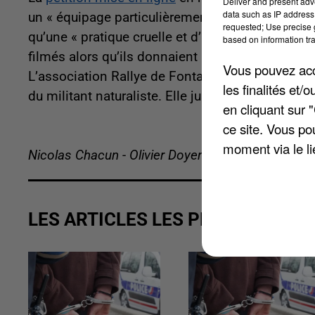
Deliver and present adv
data such as IP address 
un « équipage particulièrement violent […] à l’o
requested; Use precise g
qu’une « pratique cruelle et d’un autre âge ». M
based on information tra
filmés alors qu’ils donnaient un coup de fouet e
Vous pouvez acce
L’association Rallye de Fontainebleau évoque d
les finalités et
du militant naturaliste. Elle justifie également 
en cliquant sur 
ce site. Vous po
moment via le li
Nicolas Chacun - Olivier Doyen
LES ARTICLES LES PLUS VUS