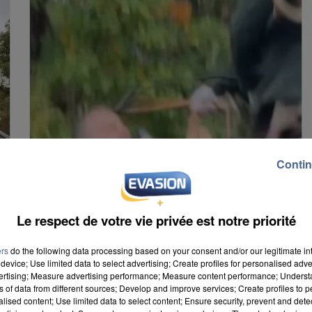
Contin
Le respect de votre vie privée est notre priorité
ers
do the following data processing based on your consent and/or our legitimate int
device; Use limited data to select advertising; Create profiles for personalised adver
vertising; Measure advertising performance; Measure content performance; Unders
ns of data from different sources; Develop and improve services; Create profiles to 
alised content; Use limited data to select content; Ensure security, prevent and detect
rnière est massivement suivie. Elle dénonce, je cite