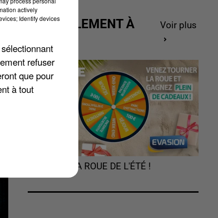
 may process personal
mation actively
vices; Identify devices
ACTUELLEMENT À
Voir plus
GAGNER
x.
 sélectionnant
 »
lement refuser
eront que pour
nt à tout
TOURNEZ LA ROUE DE L'ÉTÉ !