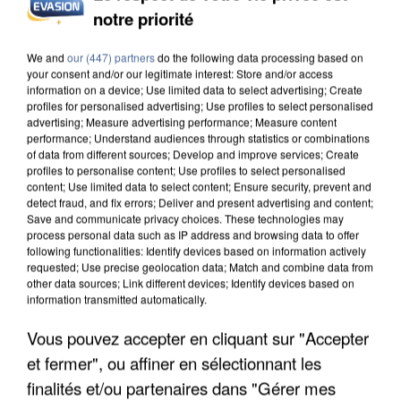
INCENDIES : L’ÎLE-DE-FRANCE LANCE UN ÉLAN
notre priorité
DE SOLIDARITÉ AVEC LES...
We and
our (447) partners
do the following data processing based on
your consent and/or our legitimate interest: Store and/or access
information on a device; Use limited data to select advertising; Create
profiles for personalised advertising; Use profiles to select personalised
advertising; Measure advertising performance; Measure content
performance; Understand audiences through statistics or combinations
of data from different sources; Develop and improve services; Create
profiles to personalise content; Use profiles to select personalised
content; Use limited data to select content; Ensure security, prevent and
detect fraud, and fix errors; Deliver and present advertising and content;
Save and communicate privacy choices. These technologies may
process personal data such as IP address and browsing data to offer
following functionalities: Identify devices based on information actively
requested; Use precise geolocation data; Match and combine data from
other data sources; Link different devices; Identify devices based on
information transmitted automatically.
Vous pouvez accepter en cliquant sur "Accepter
APRÈS TOUTES CES CANICULES, LES REFUGES
et fermer", ou affiner en sélectionnant les
DE FAUNE SAUVAGE SONT...
finalités et/ou partenaires dans "Gérer mes