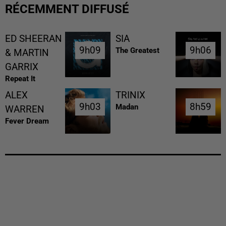
RÉCEMMENT DIFFUSÉ
ED SHEERAN
SIA
9h09
9h09
9h06
9h06
The Greatest
& MARTIN
GARRIX
Repeat It
ALEX
TRINIX
9h03
9h03
8h59
8h59
Madan
WARREN
Fever Dream