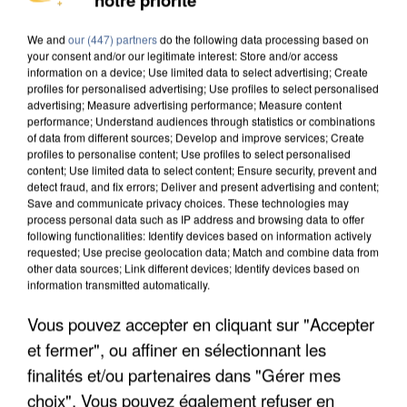
DE SOLIDARITÉ AVEC LES...
We and
our (447) partners
do the following data processing based on
your consent and/or our legitimate interest: Store and/or access
information on a device; Use limited data to select advertising; Create
profiles for personalised advertising; Use profiles to select personalised
advertising; Measure advertising performance; Measure content
performance; Understand audiences through statistics or combinations
of data from different sources; Develop and improve services; Create
profiles to personalise content; Use profiles to select personalised
content; Use limited data to select content; Ensure security, prevent and
detect fraud, and fix errors; Deliver and present advertising and content;
Save and communicate privacy choices. These technologies may
process personal data such as IP address and browsing data to offer
following functionalities: Identify devices based on information actively
requested; Use precise geolocation data; Match and combine data from
other data sources; Link different devices; Identify devices based on
information transmitted automatically.
Vous pouvez accepter en cliquant sur "Accepter
APRÈS TOUTES CES CANICULES, LES REFUGES
et fermer", ou affiner en sélectionnant les
DE FAUNE SAUVAGE SONT...
finalités et/ou partenaires dans "Gérer mes
choix". Vous pouvez également refuser en