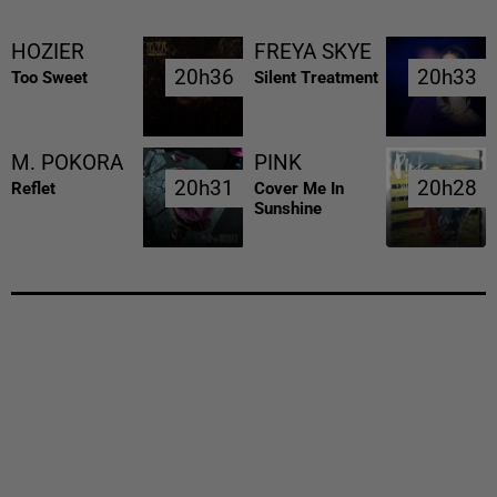
HOZIER
FREYA SKYE
20h36
20h36
20h33
20h33
Too Sweet
Silent Treatment
M. POKORA
PINK
20h31
20h31
20h28
20h28
Reflet
Cover Me In
Sunshine