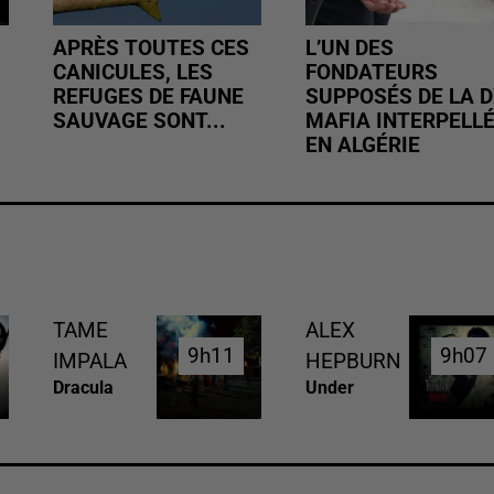
APRÈS TOUTES CES
L’UN DES
CANICULES, LES
FONDATEURS
REFUGES DE FAUNE
SUPPOSÉS DE LA D
SAUVAGE SONT...
MAFIA INTERPELL
EN ALGÉRIE
TAME
ALEX
9h11
9h11
9h07
9h07
IMPALA
HEPBURN
Dracula
Under