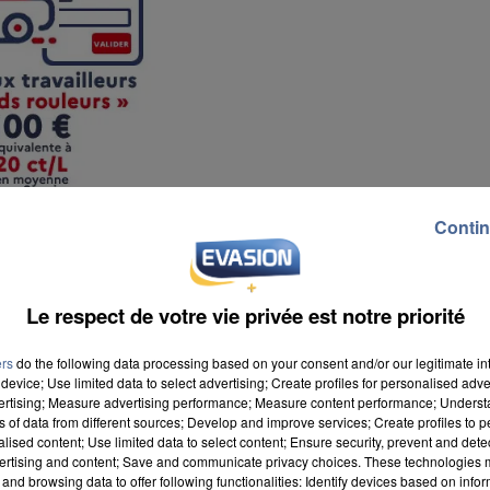
Contin
Le respect de votre vie privée est notre priorité
ers
do the following data processing based on your consent and/or our legitimate int
device; Use limited data to select advertising; Create profiles for personalised adver
vertising; Measure advertising performance; Measure content performance; Unders
ns of data from different sources; Develop and improve services; Create profiles to 
alised content; Use limited data to select content; Ensure security, prevent and detect
ertising and content; Save and communicate privacy choices. These technologies
and browsing data to offer following functionalities: Identify devices based on infor
es qui utilisent leur voiture pour aller travailler. 67