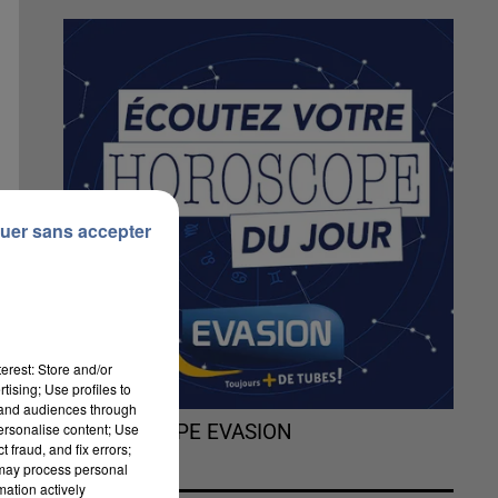
uer sans accepter
erest: Store and/or
tising; Use profiles to
tand audiences through
personalise content; Use
L'HOROSCOPE EVASION
 fraud, and fix errors;
 may process personal
mation actively
0