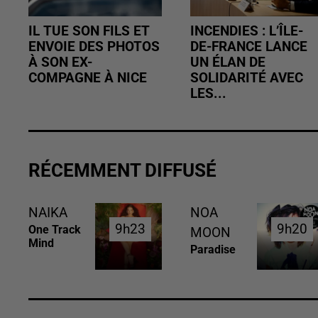
IL TUE SON FILS ET
INCENDIES : L’ÎLE-
ENVOIE DES PHOTOS
DE-FRANCE LANCE
À SON EX-
UN ÉLAN DE
COMPAGNE À NICE
SOLIDARITÉ AVEC
LES...
RÉCEMMENT DIFFUSÉ
NAIKA
NOA
9h23
9h23
9h20
9h20
One Track
MOON
Mind
Paradise