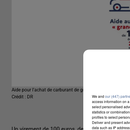
Aide pour l'achat de carburant de grands rouleurs
We and
our (447) partn
Crédit :
DR
access information on a 
select personalised ad
statistics or combinatio
profiles to select person
Deliver and present adv
data such as IP address 
Un virement de 100 euros, destiné aux plus modest