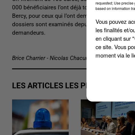
requested; Use precise g
000 bénéficiaires l’ont déjà touché et 110 000 
based on information tra
Bercy, pour ceux qui l’ont demandé un peu après
Vous pouvez acce
dossiers sont examinés depuis quelques jours par l
les finalités et
demandeurs.
en cliquant sur 
ce site. Vous po
moment via le li
Brice Charrier - Nicolas Chacun
LES ARTICLES LES PLUS VUS