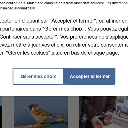
eolocation data; Match and combine data from other data sources; Link different de
virements supplémentaires ont été déclenchés par
nsmitted automatically.
 l’ouverture du guichet numérique. De nouveaux
pter en cliquant sur "Accepter et fermer", ou affiner en
’administration qui vérifie l’éligibilité fiscale des
/ou partenaires dans "Gérer mes choix". Vous pouvez éga
"Continuer sans accepter". Vos préférences ne s'appliqu
uvez mettre à jour vos choix, ou retirer votre consenteme
en "Gérer les cookies" situé en bas de chaque page.
Gérer mes choix
Accepter et fermer