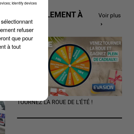
vices; Identify devices
ACTUELLEMENT À
Voir plus
 sélectionnant
GAGNER
lement refuser
eront que pour
nt à tout
TOURNEZ LA ROUE DE L'ÉTÉ !