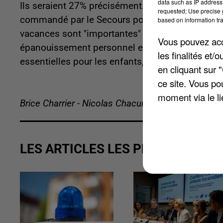
data such as IP address 
Ils seraient 27% précisément. Alors que 12% ne 
requested; Use precise g
commandé par le Secours populaire. Pourtant pou
based on information tra
vacances sont "importantes" ou même "indispens
Vous pouvez acce
épanouissement personnel et à la cohésion au s
les finalités et
essentielles pour les enfants, par une majorité 
en cliquant sur 
ce site. Vous po
moment via le li
Brice Charrier - Nicolas Chacun
LES ARTICLES LES PLUS VUS