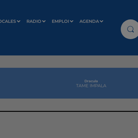
OCALES
RADIO
EMPLOI
AGENDA
Dracula
TAME IMPALA