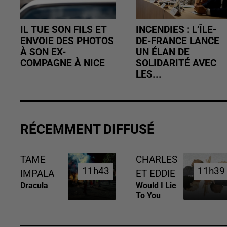
IL TUE SON FILS ET
INCENDIES : L’ÎLE-
ENVOIE DES PHOTOS
DE-FRANCE LANCE
À SON EX-
UN ÉLAN DE
COMPAGNE À NICE
SOLIDARITÉ AVEC
LES...
RÉCEMMENT DIFFUSÉ
TAME
CHARLES
11h43
11h43
11h39
11h39
IMPALA
ET EDDIE
Dracula
Would I Lie
To You