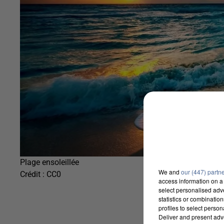
Plage ensoleillée
We and
our (447) partn
Crédit :
CC0
access information on a 
select personalised ad
statistics or combinatio
profiles to select person
Deliver and present adv