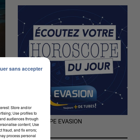
uer sans accepter
erest: Store and/or
tising; Use profiles to
tand audiences through
L'HOROSCOPE EVASION
personalise content; Use
 fraud, and fix errors;
 may process personal