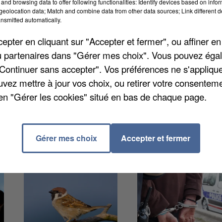
and browsing data to offer following functionalities: Identify devices based on infor
savent pas encore. C’est le résultat d’un sondage
eolocation data; Match and combine data from other data sources; Link different de
r plus de huit personnes interrogées sur dix, les
nsmitted automatically.
ables" à leur santé mentale et physique, à leur
pter en cliquant sur "Accepter et fermer", ou affiner en
ein de leur couple. Elles sont également jugées
/ou partenaires dans "Gérer mes choix". Vous pouvez éga
de sondés.
"Continuer sans accepter". Vos préférences ne s'appliqu
uvez mettre à jour vos choix, ou retirer votre consenteme
en "Gérer les cookies" situé en bas de chaque page.
Gérer mes choix
Accepter et fermer