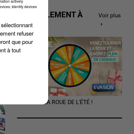
mation actively
vices; Identify devices
ACTUELLEMENT À
Voir plus
GAGNER
 sélectionnant
lement refuser
eront que pour
nt à tout
TOURNEZ LA ROUE DE L'ÉTÉ !