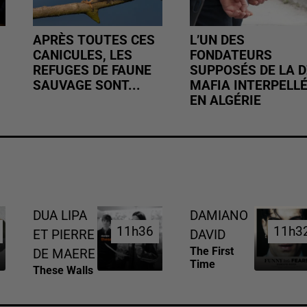
APRÈS TOUTES CES
L’UN DES
CANICULES, LES
FONDATEURS
REFUGES DE FAUNE
SUPPOSÉS DE LA D
SAUVAGE SONT...
MAFIA INTERPELL
EN ALGÉRIE
DUA LIPA
DAMIANO
11h36
11h36
11h3
11h3
ET PIERRE
DAVID
The First
DE MAERE
Time
These Walls