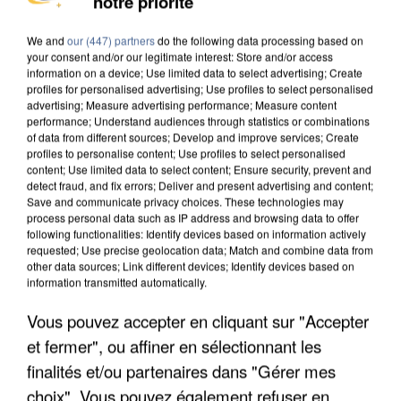
notre priorité
DE SOLIDARITÉ AVEC LES...
We and
our (447) partners
do the following data processing based on
your consent and/or our legitimate interest: Store and/or access
information on a device; Use limited data to select advertising; Create
profiles for personalised advertising; Use profiles to select personalised
advertising; Measure advertising performance; Measure content
performance; Understand audiences through statistics or combinations
of data from different sources; Develop and improve services; Create
profiles to personalise content; Use profiles to select personalised
content; Use limited data to select content; Ensure security, prevent and
detect fraud, and fix errors; Deliver and present advertising and content;
Save and communicate privacy choices. These technologies may
process personal data such as IP address and browsing data to offer
following functionalities: Identify devices based on information actively
requested; Use precise geolocation data; Match and combine data from
other data sources; Link different devices; Identify devices based on
information transmitted automatically.
Vous pouvez accepter en cliquant sur "Accepter
APRÈS TOUTES CES CANICULES, LES REFUGES
et fermer", ou affiner en sélectionnant les
DE FAUNE SAUVAGE SONT...
finalités et/ou partenaires dans "Gérer mes
choix". Vous pouvez également refuser en