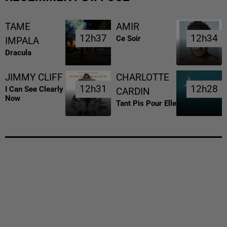
TAME
AMIR
12h37
12h37
12h34
12h34
Ce Soir
IMPALA
Dracula
JIMMY CLIFF
CHARLOTTE
12h31
12h31
12h28
12h28
I Can See Clearly
CARDIN
Now
Tant Pis Pour Elle