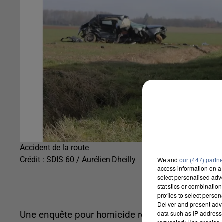
Accident de la route
Crédit :
SDIS 60 / Aurélien Dheilly
We and
our (447) partn
access information on a 
select personalised ad
statistics or combinatio
profiles to select person
Deliver and present adv
data such as IP address 
Une enquête pour homicide routier a été ouverte 
requested; Use precise g