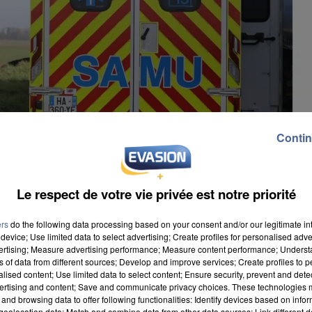
Contin
Le respect de votre vie privée est notre priorité
ers
do the following data processing based on your consent and/or our legitimate int
device; Use limited data to select advertising; Create profiles for personalised adver
vertising; Measure advertising performance; Measure content performance; Unders
ns of data from different sources; Develop and improve services; Create profiles to 
alised content; Use limited data to select content; Ensure security, prevent and detect
ertising and content; Save and communicate privacy choices. These technologies
and browsing data to offer following functionalities: Identify devices based on infor
après qu’un piéton a été fauché sur le plateau picard
eolocation data; Match and combine data from other data sources; Link different de