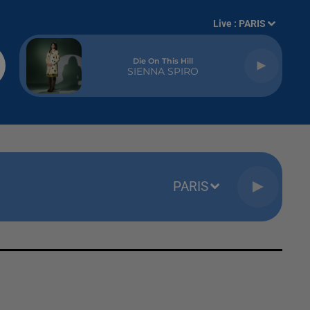
Live :
PARIS
Die On This Hill
SIENNA SPIRO
PARIS