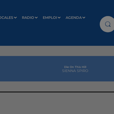
OCALES
RADIO
EMPLOI
AGENDA
Die On This Hill
SIENNA SPIRO