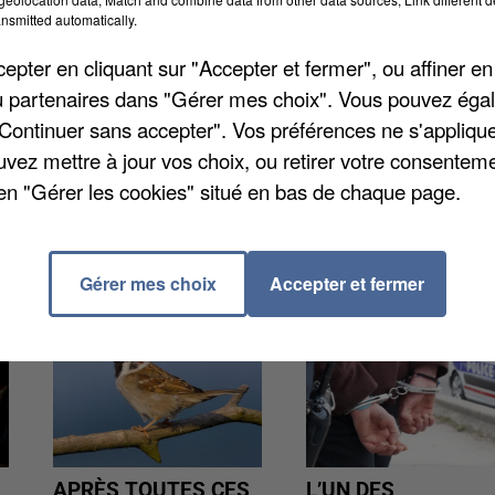
yelles et Rollot, d’où il revenait. Selon les premiers
nsmitted automatically.
a nuit là-bas, pour la fête communale organisée ce wee
pter en cliquant sur "Accepter et fermer", ou affiner en
e vidéoprotection de Rollot pour retracer une partie
/ou partenaires dans "Gérer mes choix". Vous pouvez éga
"Continuer sans accepter". Vos préférences ne s'appliqu
uvez mettre à jour vos choix, ou retirer votre consenteme
en "Gérer les cookies" situé en bas de chaque page.
Gérer mes choix
Accepter et fermer
APRÈS TOUTES CES
L’UN DES