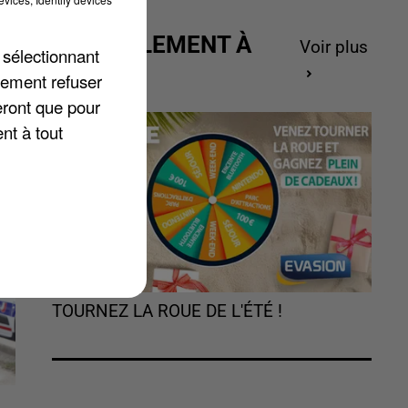
k-
ACTUELLEMENT À
Voir plus
 sélectionnant
GAGNER
lement refuser
eront que pour
nt à tout
TOURNEZ LA ROUE DE L'ÉTÉ !