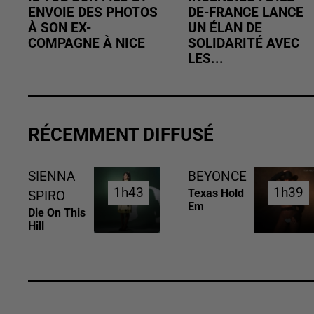
ENVOIE DES PHOTOS
DE-FRANCE LANCE
À SON EX-
UN ÉLAN DE
COMPAGNE À NICE
SOLIDARITÉ AVEC
LES...
RÉCEMMENT DIFFUSÉ
SIENNA
BEYONCE
1h43
1h43
1h39
1h39
Texas Hold
SPIRO
Em
Die On This
Hill