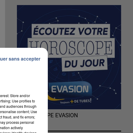
uer sans accepter
erest: Store and/or
tising; Use profiles to
tand audiences through
personalise content; Use
L'HOROSCOPE EVASION
 fraud, and fix errors;
 may process personal
mation actively
vices; Identify devices