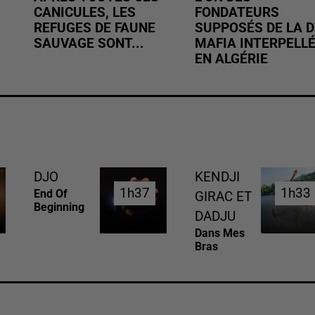
CANICULES, LES
FONDATEURS
REFUGES DE FAUNE
SUPPOSÉS DE LA D
SAUVAGE SONT...
MAFIA INTERPELL
EN ALGÉRIE
DJO
KENDJI
1h37
1h37
1h33
1h33
End Of
GIRAC ET
Beginning
DADJU
Dans Mes
Bras