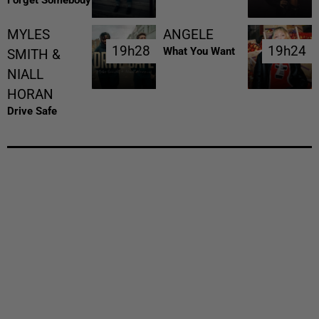
MYLES
ANGELE
19h28
19h28
19h24
19h24
What You Want
SMITH &
NIALL
HORAN
Drive Safe