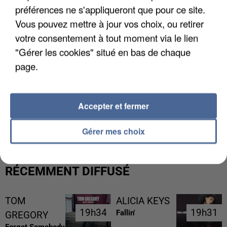
préférences ne s'appliqueront que pour ce site.
Vous pouvez mettre à jour vos choix, ou retirer
votre consentement à tout moment via le lien
"Gérer les cookies" situé en bas de chaque
page.
Accepter et fermer
UNE TOURISTE DE L’OISE EMPORTÉE PAR UNE
COULÉE DE BOUE EN HAUTE-SAVOIE
Gérer mes choix
RÉCEMMENT DIFFUSÉ
TOM
ALICIA KEYS
19h34
19h34
19h31
19h31
Fallin'
GREGORY
Forget Somebody