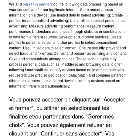
We and
our (447) partners
do the following data processing based on
your consent and/or our legitimate interest: Store and/or access
information on a device; Use limited data to select advertising; Create
profiles for personalised advertising; Use profiles to select personalised
advertising; Measure advertising performance; Measure content
performance; Understand audiences through statistics or combinations
of data from different sources; Develop and improve services; Create
profiles to personalise content; Use profiles to select personalised
content; Use limited data to select content; Ensure security, prevent and
detect fraud, and fix errors; Deliver and present advertising and content;
Save and communicate privacy choices. These technologies may
process personal data such as IP address and browsing data to offer
following functionalities: Identify devices based on information actively
requested; Use precise geolocation data; Match and combine data from
other data sources; Link different devices; Identify devices based on
UN SECOND CADRE DE LA DZ MAFIA
information transmitted automatically.
INTERPELLÉ EN ALGÉRIE
Vous pouvez accepter en cliquant sur "Accepter
et fermer", ou affiner en sélectionnant les
finalités et/ou partenaires dans "Gérer mes
choix". Vous pouvez également refuser en
cliquant sur "Continuer sans accepter". Vos