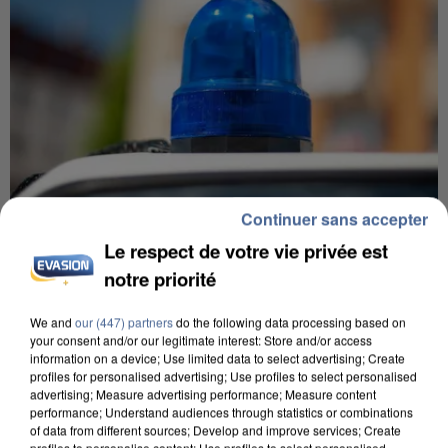
Continuer sans accepter
Le respect de votre vie privée est
5 août 2026
notre priorité
Une enquête ouverte à Marseille après la
découverte d’un enfant de...
We and
our (447) partners
do the following data processing based on
Trois personnes ont été placées en garde à vue.
your consent and/or our legitimate interest: Store and/or access
information on a device; Use limited data to select advertising; Create
profiles for personalised advertising; Use profiles to select personalised
advertising; Measure advertising performance; Measure content
performance; Understand audiences through statistics or combinations
of data from different sources; Develop and improve services; Create
profiles to personalise content; Use profiles to select personalised