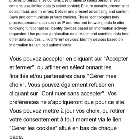
content; Use limited data to select content; Ensure security, prevent and
detect fraud, and fix errors; Deliver and present advertising and content;
Save and communicate privacy choices. These technologies may
process personal data such as IP address and browsing data to offer
following functionalities: Identify devices based on information actively
requested; Use precise geolocation data; Match and combine data from
other data sources; Link different devices; Identify devices based on
information transmitted automatically.
Vous pouvez accepter en cliquant sur "Accepter
et fermer", ou affiner en sélectionnant les
finalités et/ou partenaires dans "Gérer mes
4 août 2026
choix". Vous pouvez également refuser en
Le gouvernement et l’Ademe publient une carte
cliquant sur "Continuer sans accepter". Vos
interactive des lieux...
préférences ne s'appliqueront que pour ce site.
Les habitants peuvent partager les points frais
Vous pouvez mettre à jour vos choix, ou retirer
près de chez eux.
votre consentement à tout moment via le lien
"Gérer les cookies" situé en bas de chaque
page.