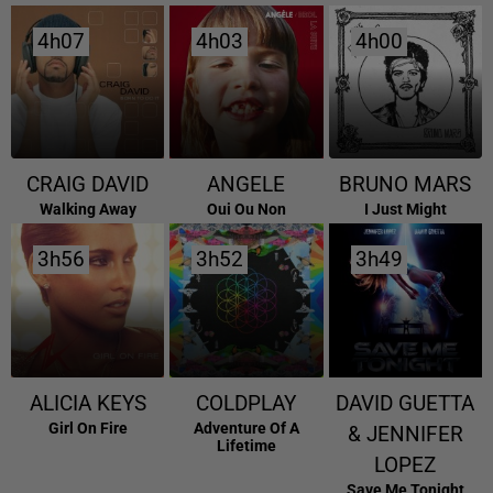
4h07
4h07
4h03
4h03
4h00
4h00
CRAIG DAVID
ANGELE
BRUNO MARS
Walking Away
Oui Ou Non
I Just Might
3h56
3h56
3h52
3h52
3h49
3h49
ALICIA KEYS
COLDPLAY
DAVID GUETTA
Girl On Fire
Adventure Of A
& JENNIFER
Lifetime
LOPEZ
Save Me Tonight