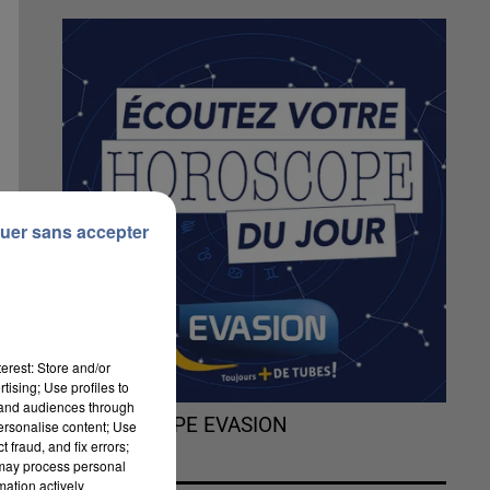
uer sans accepter
erest: Store and/or
tising; Use profiles to
tand audiences through
L'HOROSCOPE EVASION
personalise content; Use
 fraud, and fix errors;
 may process personal
mation actively