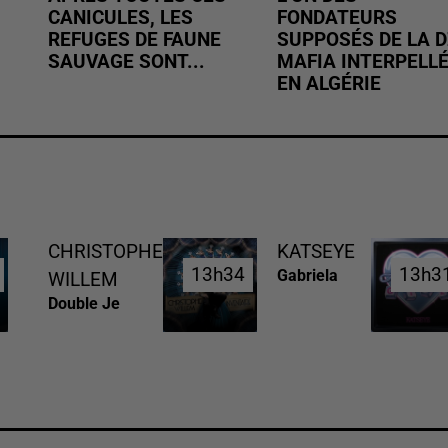
CANICULES, LES
FONDATEURS
REFUGES DE FAUNE
SUPPOSÉS DE LA D
SAUVAGE SONT...
MAFIA INTERPELL
EN ALGÉRIE
CHRISTOPHE
KATSEYE
13h34
13h34
13h3
13h3
Gabriela
WILLEM
Double Je