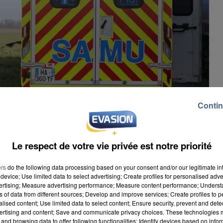
Contin
Le respect de votre vie privée est notre priorité
ers
do the following data processing based on your consent and/or our legitimate int
device; Use limited data to select advertising; Create profiles for personalised adver
vertising; Measure advertising performance; Measure content performance; Unders
ns of data from different sources; Develop and improve services; Create profiles to 
alised content; Use limited data to select content; Ensure security, prevent and detect
ertising and content; Save and communicate privacy choices. These technologies
 leur garde à vue dans l’affaire du piéton de 28 ans
and browsing data to offer following functionalities: Identify devices based on infor