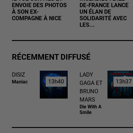
ENVOIE DES PHOTOS
DE-FRANCE LANCE
À SON EX-
UN ÉLAN DE
COMPAGNE À NICE
SOLIDARITÉ AVEC
LES...
RÉCEMMENT DIFFUSÉ
DISIZ
LADY
13h40
13h40
13h37
13h37
Maniac
GAGA ET
BRUNO
MARS
Die With A
Smile