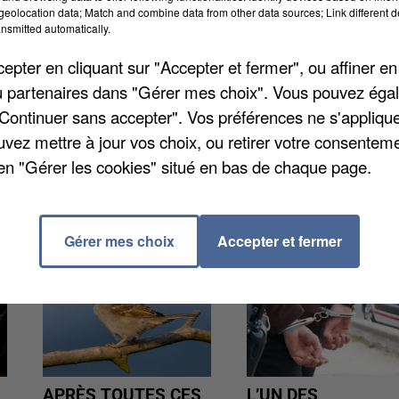
 en cause sont placés sous contrôle judiciaire et un
eolocation data; Match and combine data from other data sources; Link different de
nsmitted automatically.
e revenait d’une fête de village à pied sur la
teur avait pris la fuite avec sa passagère. Le corps
pter en cliquant sur "Accepter et fermer", ou affiner en
/ou partenaires dans "Gérer mes choix". Vous pouvez éga
"Continuer sans accepter". Vos préférences ne s'appliqu
uvez mettre à jour vos choix, ou retirer votre consenteme
en "Gérer les cookies" situé en bas de chaque page.
Gérer mes choix
Accepter et fermer
APRÈS TOUTES CES
L’UN DES