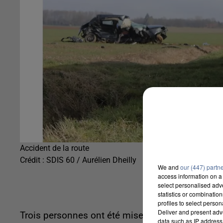
Accident de la route
Crédit :
SDIS 60 / Aurélien Dheilly
We and
our (447) partn
access information on a 
select personalised ad
statistics or combinatio
profiles to select person
Deliver and present adv
Trois personnes ont été mises en examen suite à
data such as IP address 