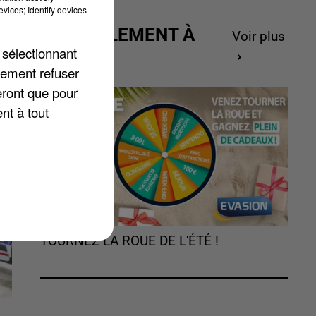
vices; Identify devices
ACTUELLEMENT À
Voir plus
 sélectionnant
GAGNER
lement refuser
eront que pour
nt à tout
TOURNEZ LA ROUE DE L'ÉTÉ !