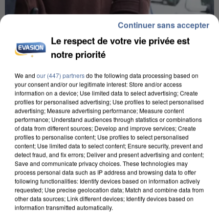
Continuer sans accepter
Le respect de votre vie privée est
notre priorité
We and
our (447) partners
do the following data processing based on
your consent and/or our legitimate interest: Store and/or access
information on a device; Use limited data to select advertising; Create
profiles for personalised advertising; Use profiles to select personalised
advertising; Measure advertising performance; Measure content
performance; Understand audiences through statistics or combinations
of data from different sources; Develop and improve services; Create
profiles to personalise content; Use profiles to select personalised
8h00
content; Use limited data to select content; Ensure security, prevent and
Un second cadre de la DZ Mafia interpellé en
detect fraud, and fix errors; Deliver and present advertising and content;
Algérie
Save and communicate privacy choices. These technologies may
process personal data such as IP address and browsing data to offer
Un cofondateur du réseau avait été interpellé
following functionalities: Identify devices based on information actively
quelques jours plus tôt.
requested; Use precise geolocation data; Match and combine data from
other data sources; Link different devices; Identify devices based on
information transmitted automatically.