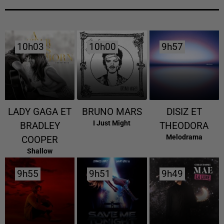
10h03
10h03
10h00
10h00
9h57
9h57
LADY GAGA ET
BRUNO MARS
DISIZ ET
I Just Might
BRADLEY
THEODORA
Melodrama
COOPER
Shallow
9h55
9h55
9h51
9h51
9h49
9h49