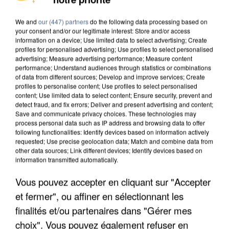
MAFIA INTERPELLÉ EN ALGÉRIE
We and
our (447) partners
do the following data processing based on
your consent and/or our legitimate interest: Store and/or access
information on a device; Use limited data to select advertising; Create
profiles for personalised advertising; Use profiles to select personalised
advertising; Measure advertising performance; Measure content
performance; Understand audiences through statistics or combinations
of data from different sources; Develop and improve services; Create
profiles to personalise content; Use profiles to select personalised
content; Use limited data to select content; Ensure security, prevent and
detect fraud, and fix errors; Deliver and present advertising and content;
Save and communicate privacy choices. These technologies may
process personal data such as IP address and browsing data to offer
following functionalities: Identify devices based on information actively
requested; Use precise geolocation data; Match and combine data from
other data sources; Link different devices; Identify devices based on
information transmitted automatically.
Vous pouvez accepter en cliquant sur "Accepter
UN SECOND CADRE DE LA DZ MAFIA
et fermer", ou affiner en sélectionnant les
INTERPELLÉ EN ALGÉRIE
finalités et/ou partenaires dans "Gérer mes
choix". Vous pouvez également refuser en