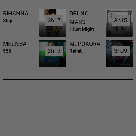
RIHANNA
BRUNO
3h17
3h17
3h15
3h15
Stay
MARS
I Just Might
MELISSA
M. POKORA
3h12
3h12
3h09
3h09
555
Reflet