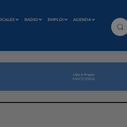
OCALES
RADIO
EMPLOI
AGENDA
Like A Prayer
MADONNA