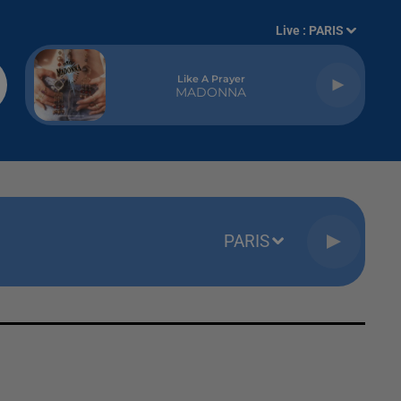
Live :
PARIS
Like A Prayer
MADONNA
PARIS