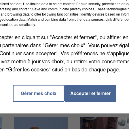
alised content; Use limited data to select content; Ensure security, prevent and detect
ertising and content; Save and communicate privacy choices. These technologies
and browsing data to offer following functionalities: Identify devices based on infor
eolocation data; Match and combine data from other data sources; Link different de
nsmitted automatically.
et V dès aujourd’hui ainsi que la D, à partir de demain
pter en cliquant sur "Accepter et fermer", ou affiner en
la SNCF. Mené par les syndicats CGT et Sud Rail, les
/ou partenaires dans "Gérer mes choix". Vous pouvez éga
es salaires ainsi qu’une meilleure anticipation des
"Continuer sans accepter". Vos préférences ne s'appliqu
uvez mettre à jour vos choix, ou retirer votre consenteme
en "Gérer les cookies" situé en bas de chaque page.
Gérer mes choix
Accepter et fermer