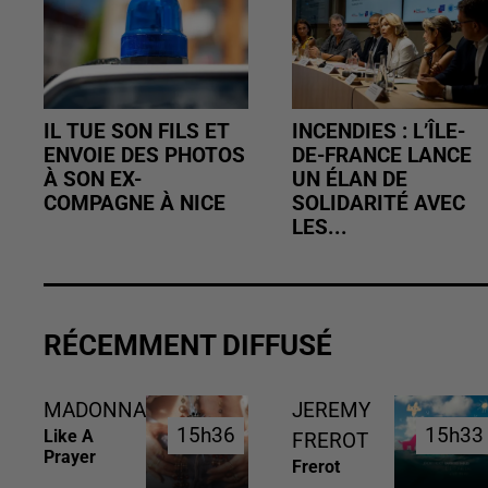
IL TUE SON FILS ET
INCENDIES : L’ÎLE-
ENVOIE DES PHOTOS
DE-FRANCE LANCE
À SON EX-
UN ÉLAN DE
COMPAGNE À NICE
SOLIDARITÉ AVEC
LES...
RÉCEMMENT DIFFUSÉ
MADONNA
JEREMY
15h36
15h36
15h33
15h33
Like A
FREROT
Prayer
Frerot