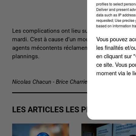
profiles to select person
Deliver and present adv
data such as IP address 
requested; Use precise g
based on information tra
Les complications ont lieu sur les lignes B, C, E 
Vous pouvez acce
mardi. C'est à cause d’un mouvement de grève à 
les finalités et
agents mécontents réclament une augmentation d
en cliquant sur 
plannings.
ce site. Vous po
moment via le li
Nicolas Chacun - Brice Charrier
LES ARTICLES LES PLUS VUS