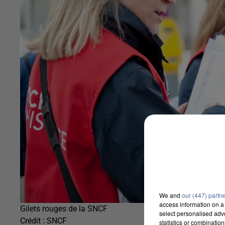
We and
our (447) partn
access information on a 
Gilets rouges de la SNCF
select personalised ad
Crédit :
SNCF
statistics or combinatio