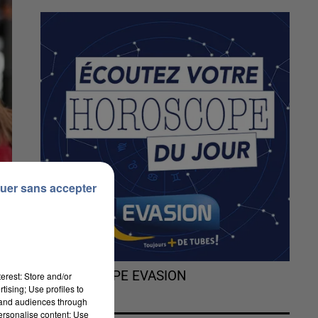
uer sans accepter
L'HOROSCOPE EVASION
erest: Store and/or
tising; Use profiles to
tand audiences through
personalise content; Use