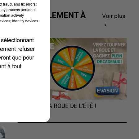
 fraud, and fix errors;
 may process personal
ACTUELLEMENT À
mation actively
Voir plus
vices; Identify devices
GAGNER
 sélectionnant
lement refuser
eront que pour
nt à tout
TOURNEZ LA ROUE DE L'ÉTÉ !