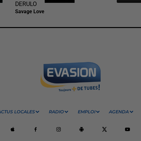
DERULO
Savage Love
ACTUS LOCALES
RADIO
EMPLOI
AGENDA