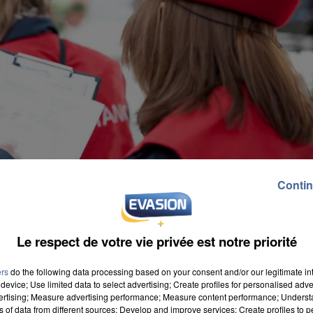
Contin
Le respect de votre vie privée est notre priorité
ers
do the following data processing based on your consent and/or our legitimate int
device; Use limited data to select advertising; Create profiles for personalised adver
vertising; Measure advertising performance; Measure content performance; Unders
ns of data from different sources; Develop and improve services; Create profiles to 