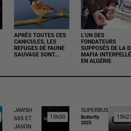
APRÈS TOUTES CES
L’UN DES
CANICULES, LES
FONDATEURS
REFUGES DE FAUNE
SUPPOSÉS DE LA D
SAUVAGE SONT...
MAFIA INTERPELL
EN ALGÉRIE
JAWSH
SUPERBUS
15h30
15h30
15h2
15h2
Butterfly
685 ET
2025
JASON