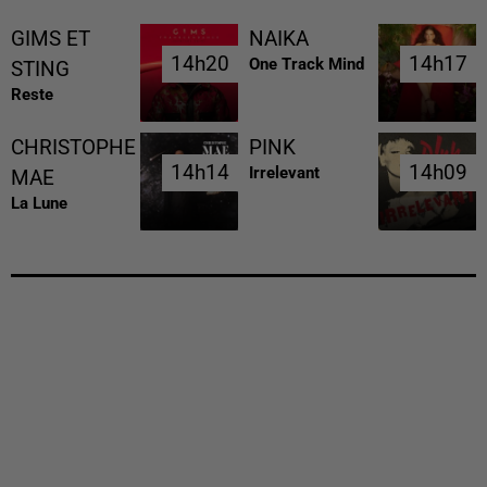
GIMS ET
NAIKA
14h20
14h20
14h17
14h17
One Track Mind
STING
Reste
CHRISTOPHE
PINK
14h14
14h14
14h09
14h09
Irrelevant
MAE
La Lune