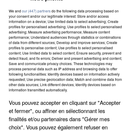
We and
our (447) partners
do the following data processing based on
your consent and/or our legitimate interest: Store and/or access
information on a device; Use limited data to select advertising; Create
profiles for personalised advertising; Use profiles to select personalised
advertising; Measure advertising performance; Measure content
performance; Understand audiences through statistics or combinations
of data from different sources; Develop and improve services; Create
profiles to personalise content; Use profiles to select personalised
content; Use limited data to select content; Ensure security, prevent and
detect fraud, and fix errors; Deliver and present advertising and content;
Save and communicate privacy choices. These technologies may
process personal data such as IP address and browsing data to offer
following functionalities: Identify devices based on information actively
requested; Use precise geolocation data; Match and combine data from
other data sources; Link different devices; Identify devices based on
information transmitted automatically.
Vous pouvez accepter en cliquant sur "Accepter
UNE TOURISTE DE L’OISE EMPORTÉE PAR UNE
et fermer", ou affiner en sélectionnant les
COULÉE DE BOUE EN HAUTE-SAVOIE
finalités et/ou partenaires dans "Gérer mes
choix". Vous pouvez également refuser en